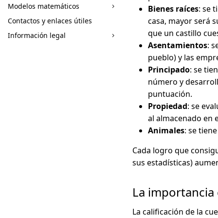
Modelos matemáticos
Bienes raíces
: se 
casa, mayor será s
Contactos y enlaces útiles
que un castillo cue
Información legal
Asentamientos
: 
pueblo) y las empr
Principado
: se tie
número y desarroll
puntuación.
Propiedad
: se eva
al almacenado en e
Animales
: se tien
Cada logro que consigu
sus estadísticas) aumen
La importancia 
La calificación de la c