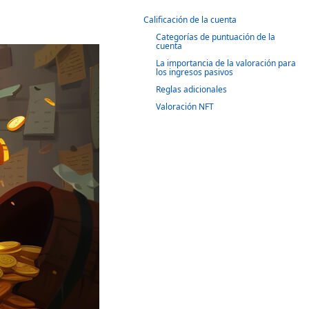
Calificación de la cuenta
Categorías de puntuación de la
cuenta
La importancia de la valoración para
los ingresos pasivos
Reglas adicionales
Valoración NFT