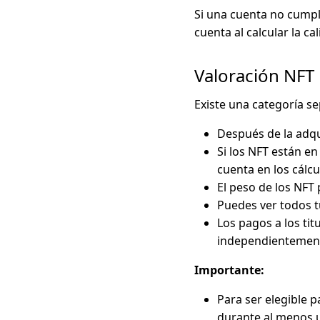
Si una cuenta no cumple
cuenta al calcular la c
Valoración NFT
Existe una categoría s
Después de la adqui
Si los NFT están en
cuenta en los cálcu
El peso de los NFT
Puedes ver todos t
Los pagos a los tit
independientement
Importante:
Para ser elegible 
durante al menos 