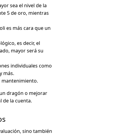
yor sea el nivel de la
te 5 de oro, mientras
poli es más cara que un
ógico, es decir, el
pado, mayor será su
lones individuales como
y más.
 su mantenimiento.
r un dragón o mejorar
l de la cuenta.
os
evaluación, sino también