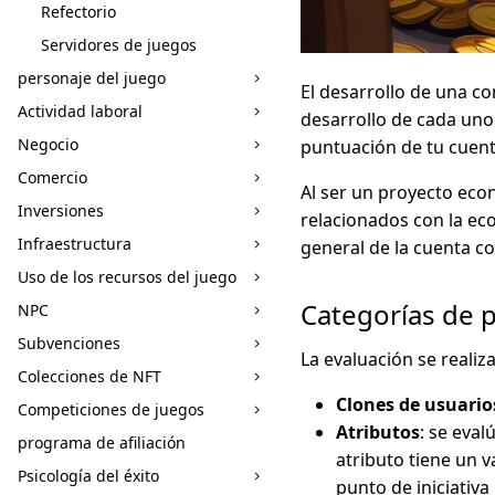
Refectorio
Servidores de juegos
personaje del juego
El desarrollo de una c
Actividad laboral
desarrollo de cada uno
Negocio
puntuación de tu cuenta
Comercio
Al ser un proyecto econ
Inversiones
relacionados con la eco
Infraestructura
general de la cuenta co
Uso de los recursos del juego
Categorías de 
NPC
Subvenciones
La evaluación se realiz
Colecciones de NFT
Clones de usuario
Competiciones de juegos
Atributos
: se eval
programa de afiliación
atributo tiene un v
Psicología del éxito
punto de iniciativa 