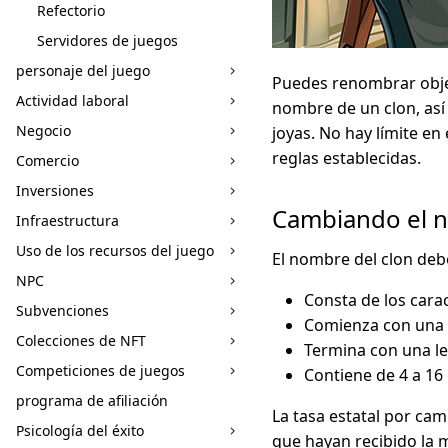
Refectorio
Servidores de juegos
personaje del juego
Puedes renombrar objet
Actividad laboral
nombre de un clon, así
Negocio
joyas. No hay límite e
reglas establecidas.
Comercio
Inversiones
Cambiando el n
Infraestructura
Uso de los recursos del juego
El nombre del clon debe
NPC
Consta de los carac
Subvenciones
Comienza con una l
Colecciones de NFT
Termina con una l
Competiciones de juegos
Contiene de 4 a 16 
programa de afiliación
La tasa estatal por cam
Psicología del éxito
que hayan recibido la m