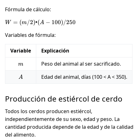
Fórmula de cálculo:
W
=
(
/2
)
•
(
−
100
)
/250
W
m
A
=
Variables de fórmula:
(m
/ 2)
• (A
Variable
Explicación
−
m
Peso del animal al ser sacrificado.
m
100)
/
A
Edad del animal, días (100 < A < 350).
A
250
Producción de estiércol de cerdo
Todos los cerdos producen estiércol,
independientemente de su sexo, edad y peso. La
cantidad producida depende de la edad y de la calidad
del alimento.