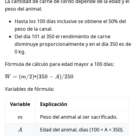
La cantidad de carne de cerdo depende de la edad y el
peso del animal.
Hasta los 100 días inclusive se obtiene el 50% del
peso de la canal.
Del día 101 al 350 el rendimiento de carne
disminuye proporcionalmente y en el día 350 es de
0 kg.
Fórmula de cálculo para edad mayor a 100 días:
W
=
(
/2
)
•
(
350
−
)
/250
W
m
A
=
Variables de fórmula:
(m
/ 2)
•
Variable
Explicación
(350
m
Peso del animal al ser sacrificado.
m
−
A) /
A
Edad del animal, días (100 < A < 350).
A
250