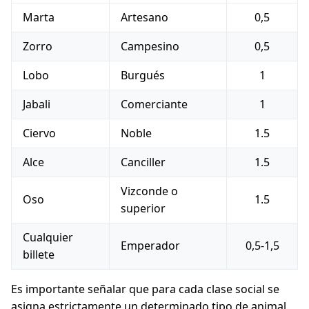
Marta
Artesano
0,5
Zorro
Campesino
0,5
Lobo
Burgués
1
Jabali
Comerciante
1
Ciervo
Noble
1.5
Alce
Canciller
1.5
Vizconde o
Oso
1.5
superior
Cualquier
Emperador
0,5-1,5
billete
Es importante señalar que para cada clase social se
asigna estrictamente un determinado tipo de animal.