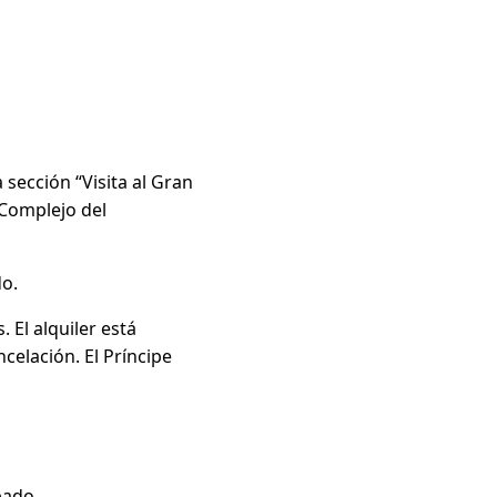
 sección “Visita al Gran
 Complejo del
do.
 El alquiler está
elación. El Príncipe
pado.