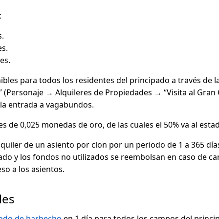
:
s.
es.
nes.
ibles para todos los residentes del principado a través de la
 (Personaje → Alquileres de Propiedades → “Visita al Gran
 la entrada a vagabundos.
 es de 0,025 monedas de oro, de las cuales el 50% va al esta
lquiler de un asiento por clon por un periodo de 1 a 365 días.
o y los fondos no utilizados se reembolsan en caso de canc
so a los asientos.
les
íodo de barbecho
en 1 día para todos los campos del princi