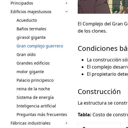
Principados
Edificios majestuosos
Acueducto
El Complejo del Gran Gu
Baños termales
de los clones.
girasol gigante
Gran complejo guerrero
Condiciones bá
Gran oído
La construcción só
Grandes edificios
El complejo desarro
motor gigante
El propietario dete
Palacio principesco
reina de la noche
Construcción
Sistema de energía
La estructura se constru
Inteligencia artificial
Tabla:
Costo de constru
Preguntas más frecuentes
Fábricas industriales