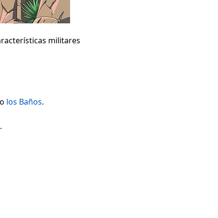
acterísticas militares
do
los Baños
.
.