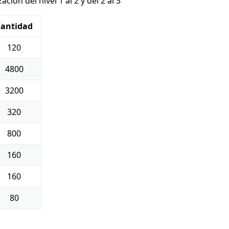
ción del nivel 1 al 2 y del 2 al 3
Cantidad
120
4800
3200
320
800
160
160
80