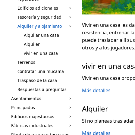
Edificios adicionales
Tesorería y seguridad
Vivir en una casa les d
Alquiler y alojamiento
resistencia, entrenar l
Alquilar una casa
puede trasladar allí su
Alquiler
otros y a los jugadores
vivir en una casa
Terrenos
vivir en una cas
contratar una mucama
Vivir en una casa prop
Traspaso de la casa
Respuestas a preguntas
Más detalles
Asentamientos
Alquiler
Principados
Edificios majestuosos
Si no planeas trasladar
Fábricas industriales
Más detalles
Planta de recursos terciarios