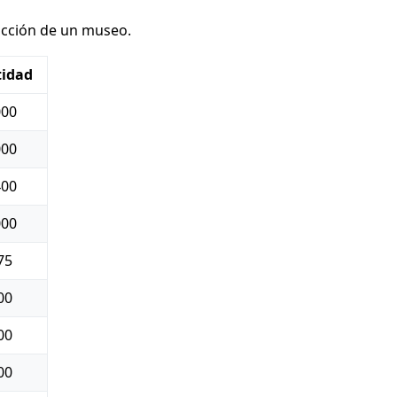
cción de un museo.
tidad
000
000
400
000
75
00
00
00