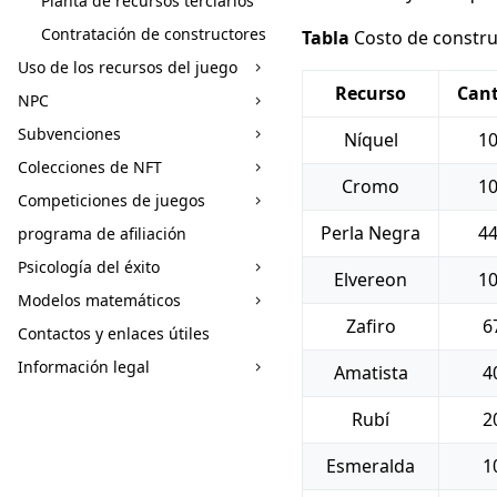
Planta de recursos terciarios
Contratación de constructores
Tabla
Costo de constru
Uso de los recursos del juego
Recurso
Can
NPC
Subvenciones
Níquel
1
Colecciones de NFT
Cromo
1
Competiciones de juegos
Perla Negra
4
programa de afiliación
Psicología del éxito
Elvereon
1
Modelos matemáticos
Zafiro
6
Contactos y enlaces útiles
Información legal
Amatista
4
Rubí
2
Esmeralda
1