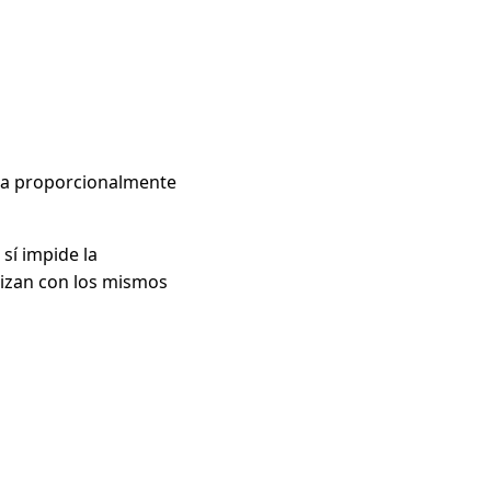
ula proporcionalmente
sí impide la
alizan con los mismos