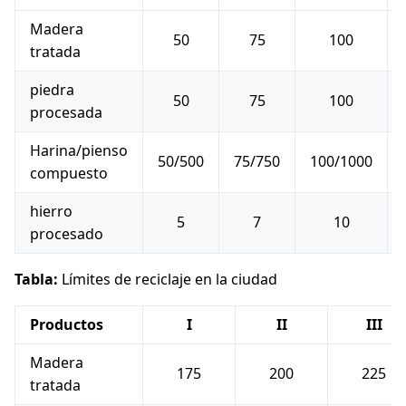
Madera
50
75
100
tratada
piedra
50
75
100
procesada
Harina/pienso
50/500
75/750
100/1000
compuesto
hierro
5
7
10
procesado
Tabla:
Límites de reciclaje en la ciudad
Productos
I
II
III
Madera
175
200
225
tratada