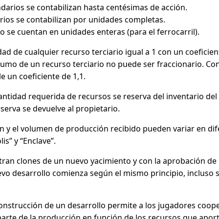
darios se contabilizan hasta centésimas de acción.
arios se contabilizan por unidades completas.
 se cuentan en unidades enteras (para el ferrocarril).
ad de cualquier recurso terciario igual a 1 con un coeficien
nsumo de un recurso terciario no puede ser fraccionario. Co
e un coeficiente de 1,1.
cantidad requerida de recursos se reserva del inventario del
eserva se devuelve al propietario.
ón y el volumen de producción recibido pueden variar en di
s” y “Enclave”.
ran clones de un nuevo yacimiento y con la aprobación de l
o desarrollo comienza según el mismo principio, incluso si
construcción de un desarrollo permite a los jugadores coope
parte de la producción en función de los recursos que aport