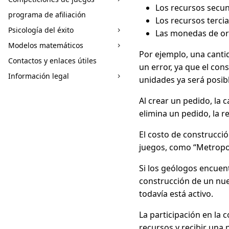
Los recursos secun
programa de afiliación
Los recursos terci
Psicología del éxito
Las monedas de oro
Modelos matemáticos
Por ejemplo, una cantid
Contactos y enlaces útiles
un error, ya que el co
Información legal
unidades ya será posibl
Al crear un pedido, la 
elimina un pedido, la r
El costo de construcci
juegos, como “Metropoli
Si los geólogos encuent
construcción de un nuev
todavía está activo.
La participación en la 
recursos y recibir una 