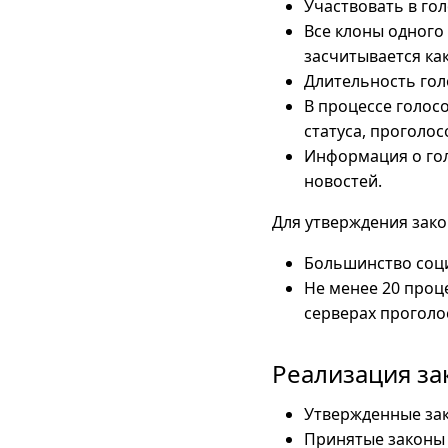
Участвовать в го
Все клоны одного
засчитывается как
Длительность голо
В процессе голос
статуса, проголос
Информация о гол
новостей.
Для утверждения зак
Большинство соци
Не менее 20 проц
серверах проголо
Реализация з
Утвержденные зак
Принятые законы 