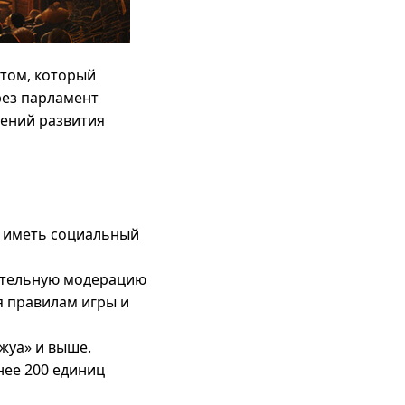
утом, который
рез парламент
лений развития
н иметь социальный
ительную модерацию
я правилам игры и
жуа» и выше.
нее 200 единиц