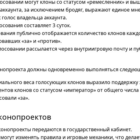
лосовании могут клоны со статусом «ремесленник» и выш
 аккаунта, за исключением бродяг, выражают единое мн
 голос владельца аккаунта.
сования составляет 3 суток.
ования публично отображается количество клонов кажд
овавших «за» и «против».
осовании рассылается через внутриигровую почту и пуб
онопроекта должны одновременно выполняться следующ
ального веса голосующих клонов выразило поддержку 
ентов клонов со статусом «император» от общего числа
совали «за».
аконопроектов
онопроекты передаются в государственный кабинет.
могут изменять правила и игровые механики, что делает