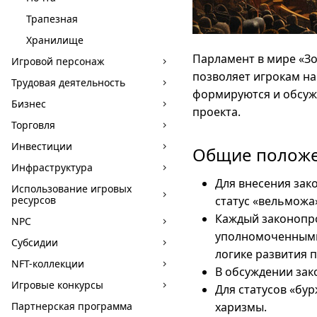
Трапезная
Хранилище
Парламент в мире «Зо
Игровой персонаж
позволяет игрокам на
Трудовая деятельность
формируются и обсуж
Бизнес
проекта.
Торговля
Инвестиции
Общие полож
Инфраструктура
Для внесения зак
Использование игровых
ресурсов
статус «вельможа
Каждый законопр
NPC
уполномоченными 
Субсидии
логике развития п
NFT-коллекции
В обсуждении зак
Игровые конкурсы
Для статусов «бу
Партнерская программа
харизмы.