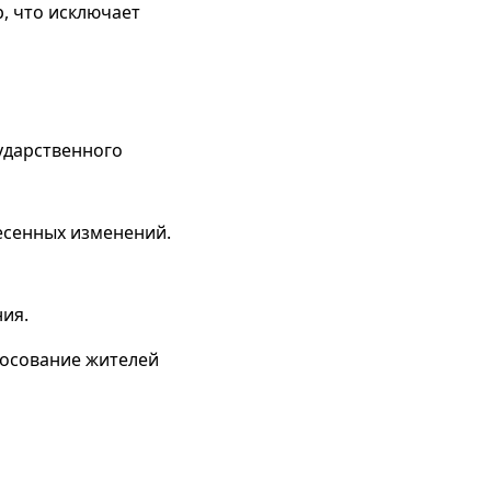
, что исключает
ударственного
есенных изменений.
ия.
лосование жителей