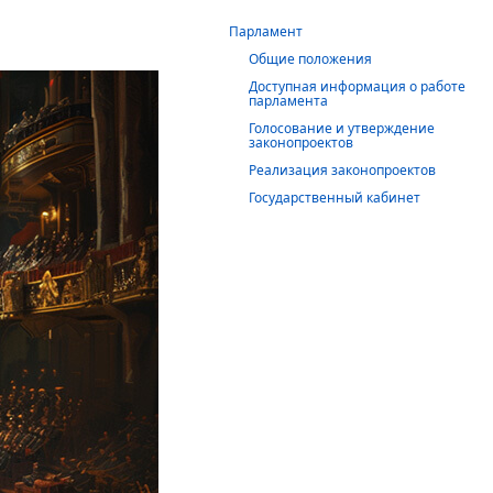
Парламент
Общие положения
Доступная информация о работе
парламента
Голосование и утверждение
законопроектов
Реализация законопроектов
Государственный кабинет