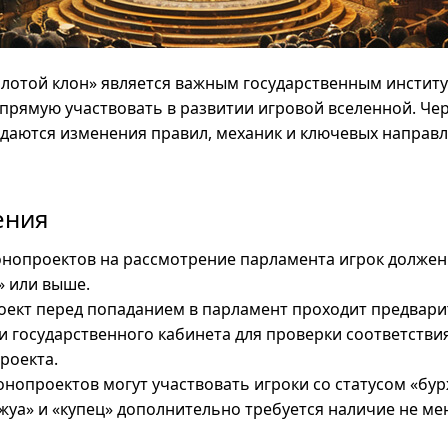
лотой клон» является важным государственным инстит
прямую участвовать в развитии игровой вселенной. Че
даются изменения правил, механик и ключевых направ
ения
онопроектов на рассмотрение парламента игрок долже
» или выше.
оект перед попаданием в парламент проходит предвар
государственного кабинета для проверки соответстви
роекта.
онопроектов могут участвовать игроки со статусом «бур
ржуа» и «купец» дополнительно требуется наличие не ме