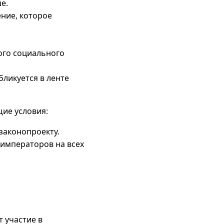
е.
ение, которое
ого социального
ликуется в ленте
ие условия:
законопроекту.
 императоров на всех
 участие в