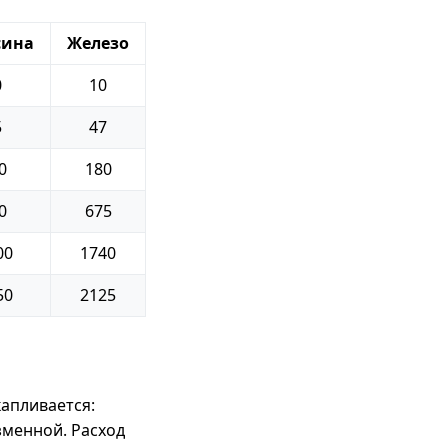
сина
Железо
0
10
5
47
0
180
0
675
00
1740
50
2125
апливается:
зменной. Расход