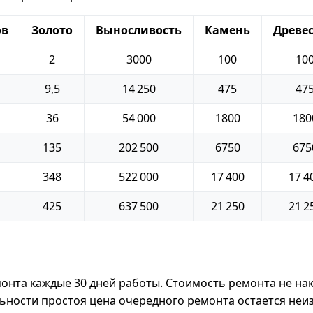
ов
Золото
Выносливость
Камень
Древе
2
3000
100
10
9,5
14 250
475
47
36
54 000
1800
180
135
202 500
6750
675
348
522 000
17 400
17 4
425
637 500
21 250
21 2
онта каждые 30 дней работы. Стоимость ремонта не нак
ьности простоя цена очередного ремонта остается неи