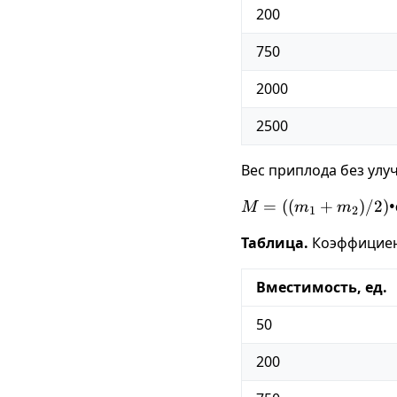
200
750
2000
2500
Вес приплода без улу
M =
=
((
+
)
/2
)
•
M
m
m
1
2
((m_1
Таблица.
Коэффициен
+
m_2)/
2) • с
Вместимость, ед.
50
200