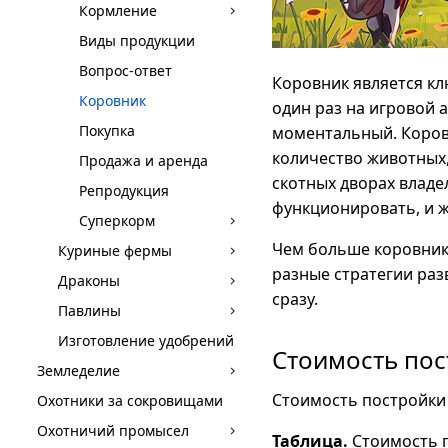
Кормление
Виды продукции
Вопрос-ответ
Коровник является кл
Коровник
один раз на игровой 
Покупка
моментальный. Коров
количество животных
Продажа и аренда
скотных дворах владе
Репродукция
функционировать, и ж
Суперкорм
Чем больше коровник
Куриные фермы
разные стратегии ра
Драконы
сразу.
Павлины
Изготовление удобрений
Стоимость по
Земледелие
Стоимость постройки 
Охотники за сокровищами
Охотничий промысел
Таблица.
Стоимость 