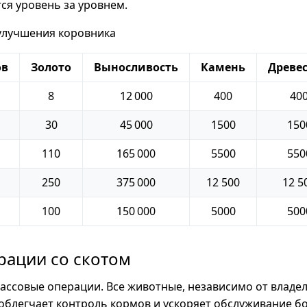
ся уровень за уровнем.
улучшения коровника
ов
Золото
Выносливость
Камень
Древе
8
12 000
400
40
30
45 000
1500
150
110
165 000
5500
550
250
375 000
12 500
12 5
100
150 000
5000
500
рации со скотом
ссовые операции. Все животные, независимо от владел
облегчает контроль кормов и ускоряет обслуживание б