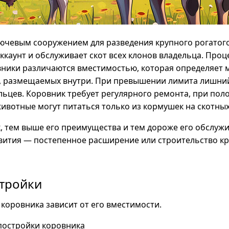
ючевым сооружением для разведения крупного рогатого
аккаунт и обслуживает скот всех клонов владельца. Проц
ники различаются вместимостью, которая определяет 
, размещаемых внутри. При превышении лимита лишний 
льцев. Коровник требует регулярного ремонта, при пол
ивотные могут питаться только из кормушек на скотных
, тем выше его преимущества и тем дороже его обслуж
звития — постепенное расширение или строительство к
стройки
коровника зависит от его вместимости.
постройки коровника