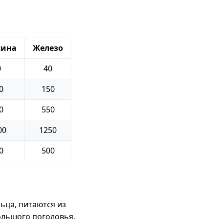
сина
Железо
0
40
0
150
0
550
00
1250
0
500
ьца, питаются из
ольшого поголовья.