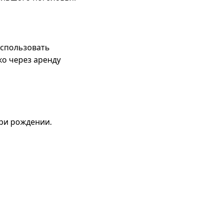
использовать
ко через аренду
при рождении.