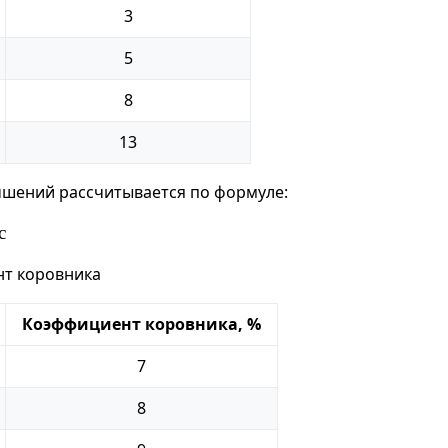
3
5
8
13
чшений рассчитывается по формуле:
с
т коровника
Коэффициент коровника, %
7
8