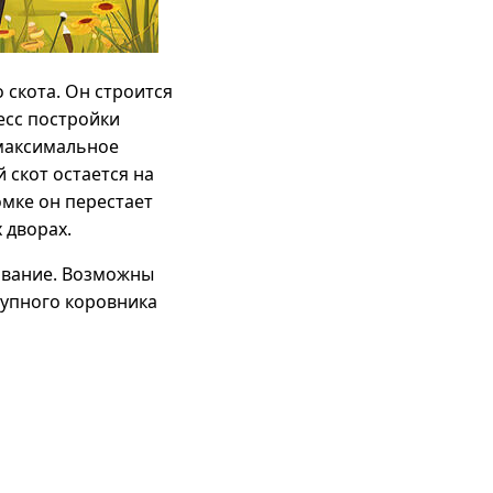
 скота. Он строится
есс постройки
максимальное
скот остается на
омке он перестает
 дворах.
ивание. Возможны
рупного коровника