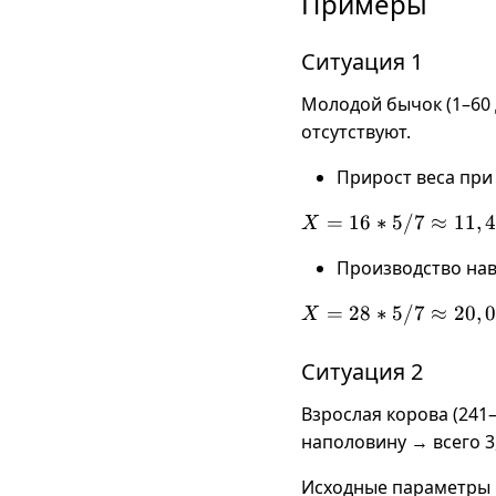
Примеры
Ситуация 1
Молодой бычок (1–60 д
отсутствуют.
Прирост веса при
X = 16
=
16
∗
5/7
≈
11
,
4
X
* 5 / 7
Производство нав
\approx
11,42
X = 28
=
28
∗
5/7
≈
20
,
0
X
\text{
* 5 / 7
кг}
\approx
Ситуация 2
20,00
\text{
Взрослая корова (241–
кг}
наполовину → всего 3,
Исходные параметры п