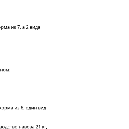
ма из 7, а 2 вида
ьном:
корма из 6, один вид
одство навоза 21 кг,