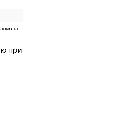
рациона
ию при