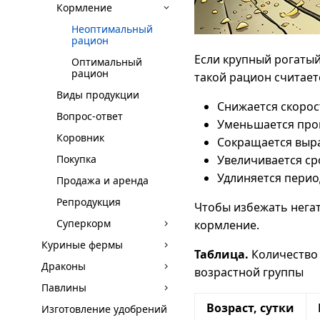
Кормление
Неоптимальный
рацион
Если крупный рогатый
Оптимальный
рацион
такой рацион считае
Виды продукции
Снижается скорос
Вопрос-ответ
Уменьшается прои
Коровник
Сокращается выра
Покупка
Увеличивается ср
Удлиняется перио
Продажа и аренда
Репродукция
Чтобы избежать нега
Суперкорм
кормление.
Куриные фермы
Таблица.
Количество 
Драконы
возрастной группы
Павлины
Возраст, сутки
Изготовление удобрений