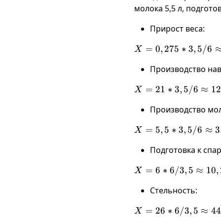
молока 5,5 л, подгото
Прирост веса:
X =
=
0
,
275
∗
3
,
5/6
X
0,275 *
Производство нав
3,5 / 6
\approx
X = 21
=
21
∗
3
,
5/6
≈
12
X
0,16
* 3,5 /
\text{
Производство мол
6
кг}
\approx
X = 5,5
=
5
,
5
∗
3
,
5/6
≈
3
X
12,25
* 3,5 /
\text{
Подготовка к спа
6
кг}
\approx
X = 6 *
=
6
∗
6/3
,
5
≈
10
,
X
3,20
6 / 3,5
\text{
Стельность:
\approx
л}
10,28
X = 26
=
26
∗
6/3
,
5
≈
44
X
\text{