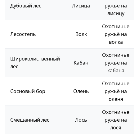
Дубовый лес
Лисица
ружьё на
лисицу
Охотничье
Лесостепь
Волк
ружьё на
волка
Охотничье
Широколиственный
Кабан
ружьё на
лес
кабана
Охотничье
Сосновый бор
Олень
ружьё на
оленя
Охотничье
Смешанный лес
Лось
ружьё на
лося