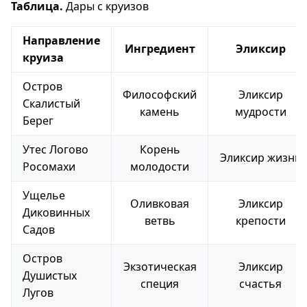
Таблица.
Дары с круизов
Направление
Ингредиент
Эликсир
круиза
Остров
Философский
Эликсир
Скалистый
камень
мудрости
Берег
Утес Логово
Корень
Эликсир жизни
Росомахи
молодости
Ущелье
Оливковая
Эликсир
Диковинных
ветвь
крепости
Садов
Остров
Экзотическая
Эликсир
Душистых
специя
счастья
Лугов