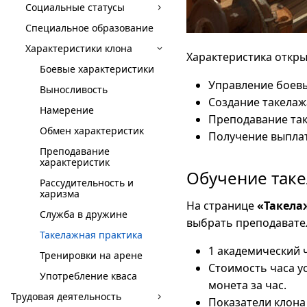
Социальные статусы
Специальное образование
Характеристики клона
Характеристика откр
Боевые характеристики
Управление боевы
Выносливость
Создание такелаж
Намерение
Преподавание так
Обмен характеристик
Получение выплат
Преподавание
характеристик
Обучение так
Рассудительность и
харизма
На странице
«Такела
Служба в дружине
выбрать преподавател
Такелажная практика
1 академический ч
Тренировки на арене
Стоимость часа у
Употребление кваса
монета за час.
Трудовая деятельность
Показатели клона