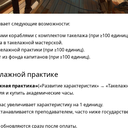
ывает следующие возможности:
ми кораблями с комплектом такелажа (при ≥100 единиц)
а в такелажной мастерской.
елажной практики (при ≥100 единиц).
 из фонда капитанов (при ≥100 единиц).
елажной практике
жная практика»
(«Развитие характеристик» → «Такелаж
я и купить академические часы.
ас увеличивает характеристику на 1 единицу.
станавливается преподавателем, часто ниже государств
 обновляются сразу после оплаты.