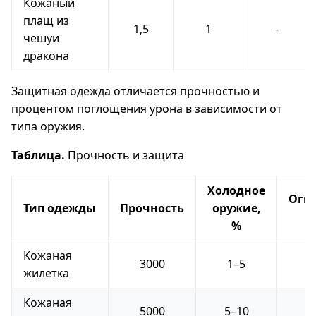
Кожаный
плащ из
1,5
1
-
чешуи
дракона
Защитная одежда отличается прочностью и
процентом поглощения урона в зависимости от
типа оружия.
Таблица.
Прочность и защита
Холодное
Огне
Тип одежды
Прочность
оружие,
%
Кожаная
3000
1–5
жилетка
Кожаная
5000
5–10