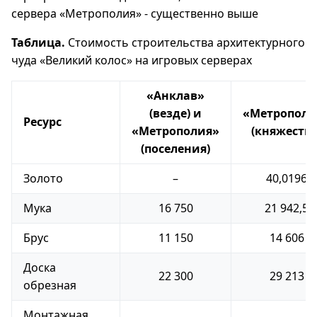
сервера «Метрополия» - существенно выше
Таблица.
Стоимость строительства архитектурного
чуда «Великий колос» на игровых серверах
«Анклав»
(везде) и
«Метрополи
Ресурс
«Метрополия»
(княжества
(поселения)
Золото
–
40,0196
Мука
16 750
21 942,5
Брус
11 150
14 606
Доска
22 300
29 213
обрезная
Монтажная