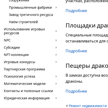
сооружения
участках, расположе
Промышленные фабрики
Подробнее
Завод третичного ресурса
Наём строителей
Площадки дра
Использование игровых
ресурсов
Специальные площадк
NPC
останавливаться для 
Субсидии
Подробнее
NFT-коллекции
Игровые конкурсы
Пещеры драк
Партнерская программа
В замках доступна во
Психология успеха
драконы.
Математические модели
Контакты и полезные ссылки
Подробнее
Юридическая информация
Ремонт недвижимости