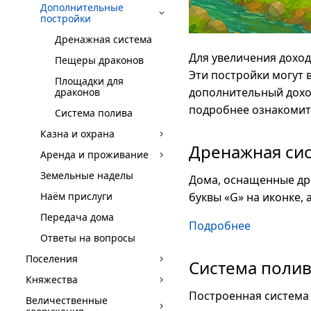
Дополнительные
постройки
Дренажная система
Для увеличения дохо
Пещеры драконов
Эти постройки могут 
Площадки для
дополнительный доход
драконов
подробнее ознакомитс
Система полива
Казна и охрана
Дренажная си
Аренда и проживание
Земельные наделы
Дома, оснащенные др
Наём прислуги
буквы «G» на иконке,
Передача дома
Подробнее
Ответы на вопросы
Поселения
Система поли
Княжества
Построенная система 
Величественные