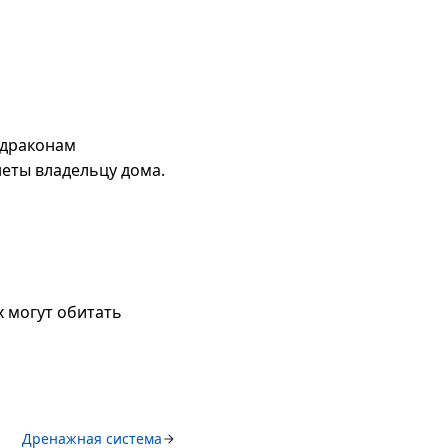
 драконам
неты владельцу дома.
х могут обитать
Дренажная система