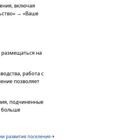
ения, включая
ьство» → «Ваше
т размещаться на
водства, работа с
ление позволяет
ния, подчиненные
м больше
ии развития поселения