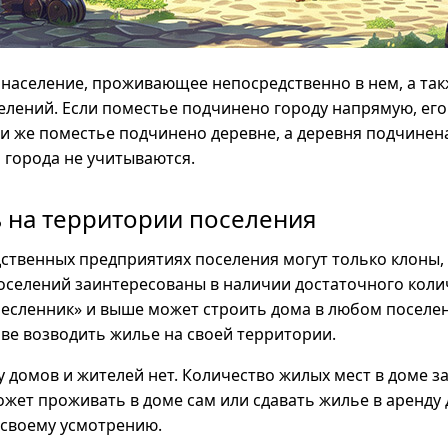
население, проживающее непосредственно в нем, а так
лений. Если поместье подчинено городу напрямую, его
ли же поместье подчинено деревне, а деревня подчинена
 города не учитываются.
 на территории поселения
дственных предприятиях поселения могут только клоны
оселений заинтересованы в наличии достаточного коли
месленник» и выше может строить дома в любом поселе
ве возводить жилье на своей территории.
 домов и жителей нет. Количество жилых мест в доме за
ожет проживать в доме сам или сдавать жилье в аренду 
 своему усмотрению.