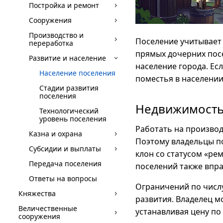
Постройка и ремонт
Сооружения
Производство и
Поселение учитывает 
переработка
прямых дочерних посе
Развитие и население
население города. Ес
Население поселения
поместья в населении
Стадии развития
поселения
Недвижимость
Технологический
уровень поселения
Работать на произво
Казна и охрана
Поэтому владельцы п
Субсидии и выплаты
клон со статусом «ре
Передача поселения
поселений также впра
Ответы на вопросы
Ограничений по числу
Княжества
развития. Владелец м
Величественные
устанавливая цену по
сооружения