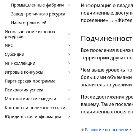
Промышленные фабрики
Информация о владел
подчиненные, доступн
Завод третичного ресурса
поселение» → «Жители
Наём строителей
Использование игровых
Подчиненност
ресурсов
NPC
Все поселения в княж
Субсидии
территории других по
NFT-коллекции
Чем выше уровень пос
Игровые конкурсы
большими объемами р
Партнерская программа
значительно увеличит
Психология успеха
После достижения уро
Математические модели
вашему. Такие посел
Контакты и полезные ссылки
подчиненных поселен
Юридическая информация
Развитие и население