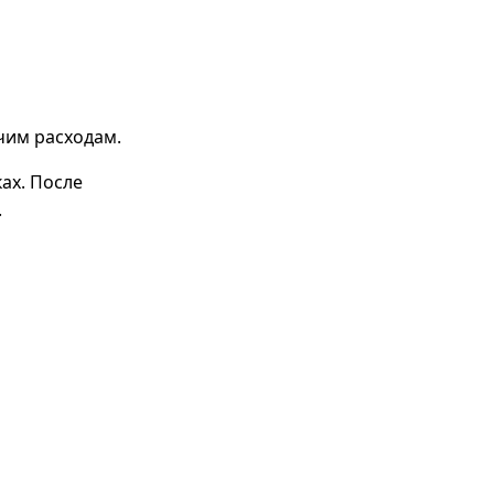
чим расходам.
ах. После
.