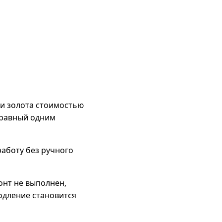
чи золота стоимостью
м равный одним
аботу без ручного
онт не выполнен,
одление становится