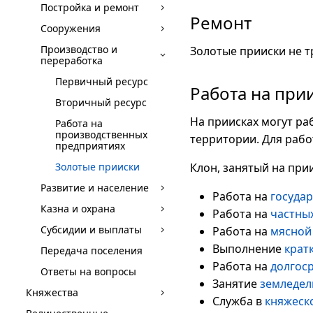
Постройка и ремонт
Ремонт
Сооружения
Производство и
Золотые прииски не т
переработка
Первичный ресурс
Работа на при
Вторичный ресурс
На приисках могут ра
Работа на
производственных
территории. Для рабо
предприятиях
Золотые прииски
Клон, занятый на при
Развитие и население
Работа на
госуда
Казна и охрана
Работа на
частны
Субсидии и выплаты
Работа на
мясной
Выполнение
крат
Передача поселения
Работа на
долгос
Ответы на вопросы
Занятие
земледе
Княжества
Служба в
княжеск