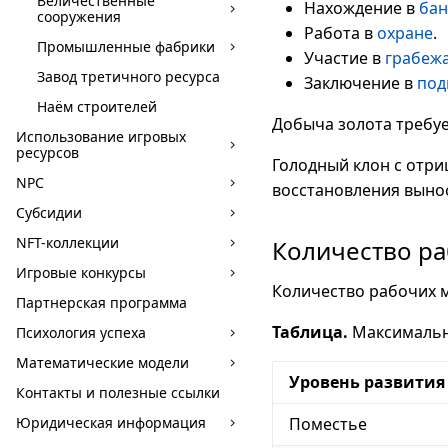
Величественные
Нахождение в
бан
сооружения
Работа в
охране
.
Промышленные фабрики
Участие в
грабеж
Завод третичного ресурса
Заключение в
под
Наём строителей
Добыча золота требуе
Использование игровых
ресурсов
Голодный клон с отри
NPC
восстановления вынос
Субсидии
NFT-коллекции
Количество ра
Игровые конкурсы
Количество рабочих м
Партнерская программа
Таблица.
Максимально
Психология успеха
Математические модели
Уровень развития
Контакты и полезные ссылки
Юридическая информация
Поместье