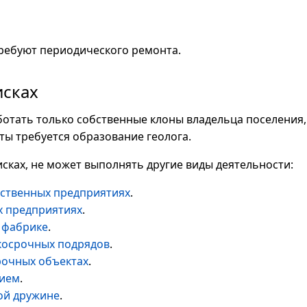
ребуют периодического ремонта.
исках
ботать только собственные клоны владельца поселения
ты требуется образование геолога.
исках, не может выполнять другие виды деятельности:
рственных предприятиях
.
х предприятиях
.
 фабрике
.
косрочных подрядов
.
рочных объектах
.
лием
.
ой дружине
.