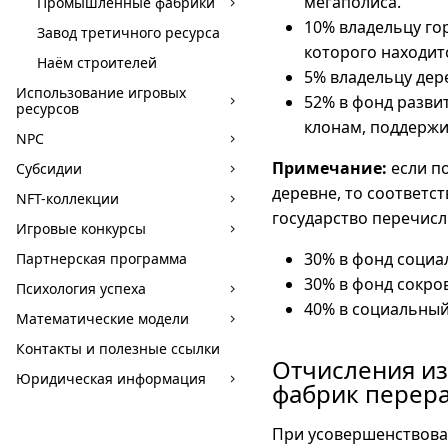
мегаполиса.
Промышленные фабрики
10% владельцу го
Завод третичного ресурса
которого находит
Наём строителей
5% владельцу дер
Использование игровых
52% в фонд разви
ресурсов
клонам, поддержи
NPC
Примечание:
если по
Субсидии
деревне, то соответс
NFT-коллекции
государство перечисл
Игровые конкурсы
30% в фонд социа
Партнерская программа
30% в фонд сокр
Психология успеха
40% в социальный
Математические модели
Контакты и полезные ссылки
Отчисления из
Юридическая информация
фабрик перер
При усовершенствова