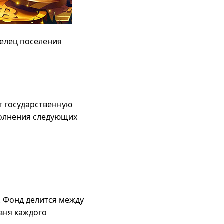
делец поселения
т государственную
полнения следующих
. Фонд делится между
вня каждого