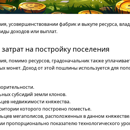
ия, усовершенствовании фабрик и выкупе ресурса, вла
иды доходов или выплат.
 затрат на постройку поселения
ия, помимо ресурсов, градоначальник также уплачивае
ых монет. Доход от этой пошлины используется для по
ворительности.
ьных субсидий земли клонов.
ьцев недвижимости княжества.
рритории которого построено поместье.
льцев мегаполисов, расположенных в данном княжестве
ми пропорционально показателю технологического уро