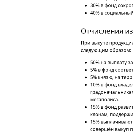
30% в фонд сокр
40% в социальный
Отчисления из
При выкупе продукци
следующим образом:
50% на выплату з
5% в фонд соотве
5% князю, на тер
10% в фонд владе
градоначальника
мегаполиса.
15% в фонд разви
клонам, поддержи
15% выплачиваютс
совершён выкуп п