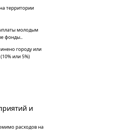
 на территории
выплаты молодым
е фонды..
чинено городу или
(10% или 5%)
приятий и
омимо расходов на