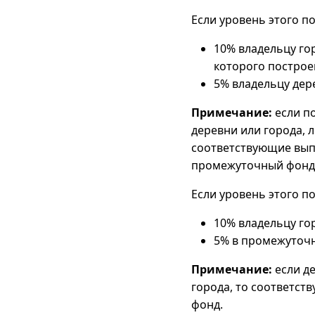
Если уровень этого п
10% владельцу го
которого построен
5% владельцу дер
Примечание:
если по
деревни или города, л
соответствующие выпл
промежуточный фонд
Если уровень этого п
10% владельцу го
5% в промежуточ
Примечание:
если де
города, то соответст
фонд.