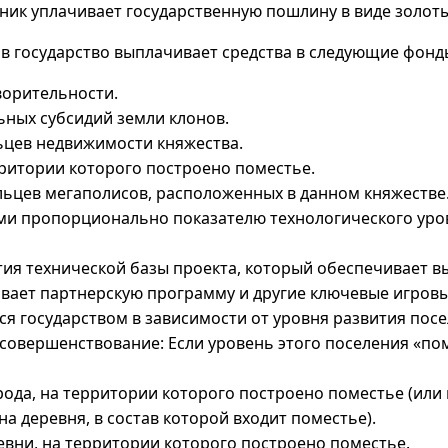
ник уплачивает государственную пошлину в виде золоты
ов государство выплачивает средства в следующие фонд
ворительности.
ьных субсидий земли клонов.
ьцев недвижимости княжества.
рритории которого построено поместье.
льцев мегаполисов, расположенных в данном княжестве
ми пропорционально показателю технологического уро
тия технической базы проекта, который обеспечивает 
вает партнерскую программу и другие ключевые игровы
я государством в зависимости от уровня развития посе
совершенствование: Если уровень этого поселения «пом
рода, на территории которого построено поместье (или
а деревня, в состав которой входит поместье).
евни, на территории которого построено поместье.