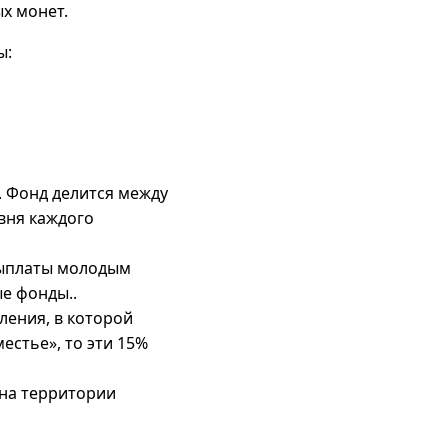
х монет.
ы:
. Фонд делится между
вня каждого
выплаты молодым
е фонды..
ления, в которой
естье», то эти 15%
 на территории