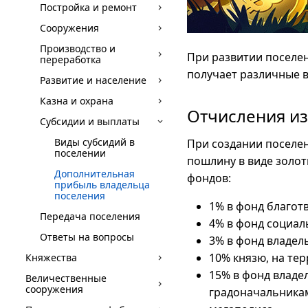
Постройка и ремонт
Сооружения
Производство и
При развитии поселен
переработка
получает различные в
Развитие и население
Казна и охрана
Отчисления из
Субсидии и выплаты
Виды субсидий в
При создании поселен
поселении
пошлину в виде золот
Дополнительная
фондов:
прибыль владельца
поселения
1% в фонд благот
Передача поселения
4% в фонд социал
Ответы на вопросы
3% в фонд владел
10% князю, на те
Княжества
15% в фонд владе
Величественные
сооружения
градоначальника