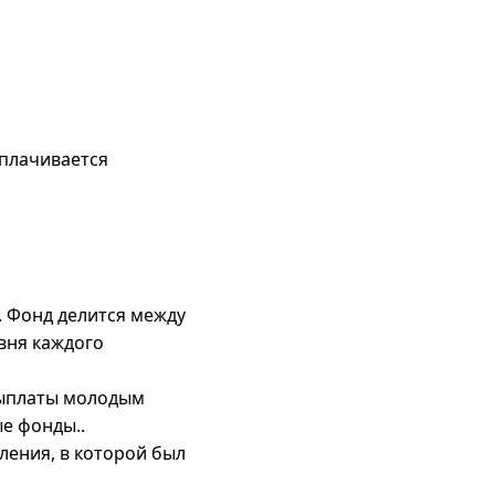
ыплачивается
. Фонд делится между
вня каждого
выплаты молодым
е фонды..
ления, в которой был