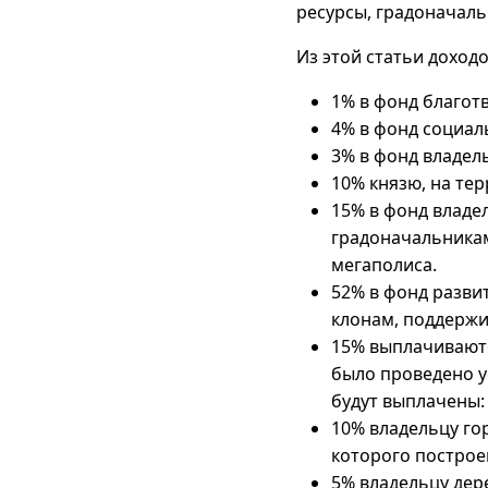
ресурсы, градоначаль
Из этой статьи доход
1% в фонд благот
4% в фонд социал
3% в фонд владел
10% князю, на те
15% в фонд владе
градоначальника
мегаполиса.
52% в фонд разви
клонам, поддержи
15% выплачиваютс
было проведено у
будут выплачены:
10% владельцу го
которого построен
5% владельцу дер