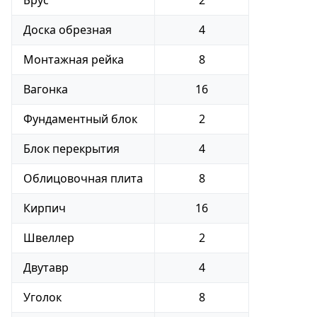
Брус
2
Доска обрезная
4
Монтажная рейка
8
Вагонка
16
Фундаментный блок
2
Блок перекрытия
4
Облицовочная плита
8
Кирпич
16
Швеллер
2
Двутавр
4
Уголок
8