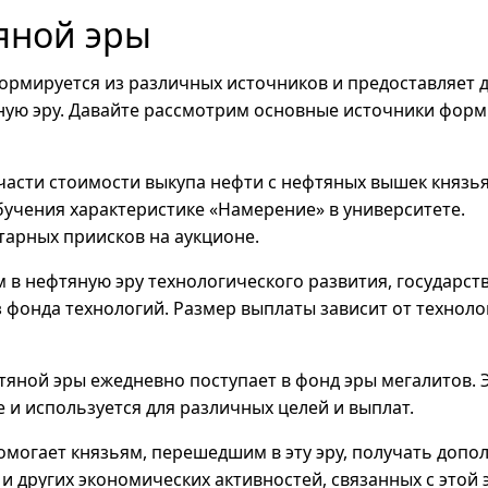
яной эры
рмируется из различных источников и предоставляет д
ую эру. Давайте рассмотрим основные источники форм
части стоимости выкупа нефти с нефтяных вышек князь
обучения характеристике «Намерение» в университете.
тарных приисков на аукционе.
в нефтяную эру технологического развития, государст
 фонда технологий. Размер выплаты зависит от техноло
тяной эры ежедневно поступает в фонд эры мегалитов. Э
е и используется для различных целей и выплат.
могает князьям, перешедшим в эту эру, получать допо
и других экономических активностей, связанных с этой 