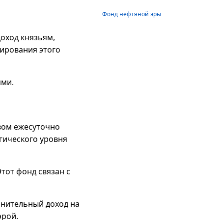
Фонд нефтяной эры
оход князьям,
ирования этого
ями.
вом ежесуточно
гического уровня
тот фонд связан с
лнительный доход на
эрой.