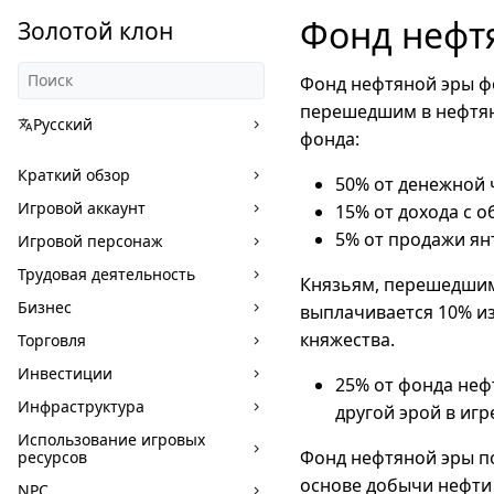
Фонд нефт
Золотой клон
Фонд нефтяной эры фо
перешедшим в нефтян
Русский
фонда:
Краткий обзор
50% от денежной 
Игровой аккаунт
15% от дохода с 
5% от продажи ян
Игровой персонаж
Трудовая деятельность
Князьям, перешедшим 
Бизнес
выплачивается 10% из
княжества.
Торговля
Инвестиции
25% от фонда неф
Инфраструктура
другой эрой в игр
Использование игровых
Фонд нефтяной эры по
ресурсов
основе добычи нефти 
NPC