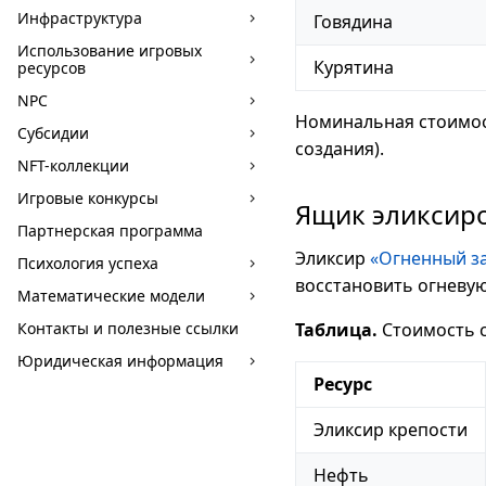
Инфраструктура
Говядина
Использование игровых
Курятина
ресурсов
NPC
Номинальная стоимост
Субсидии
создания).
NFT-коллекции
Игровые конкурсы
Ящик эликсир
Партнерская программа
Эликсир
«Огненный з
Психология успеха
восстановить огневую
Математические модели
Контакты и полезные ссылки
Таблица.
Стоимость с
Юридическая информация
Ресурс
Эликсир крепости
Нефть