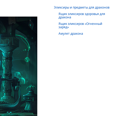
Эликсиры и предметы для драконов
Ящик эликсиров здоровья для
дракона
Ящик эликсиров «Огненный
заряд»
Амулет дракона