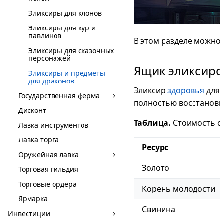
Эликсиры для клонов
Эликсиры для кур и
павлинов
В этом разделе можно
Эликсиры для сказочных
персонажей
Ящик эликсиро
Эликсиры и предметы
для драконов
Эликсир
здоровья
для
Государственная ферма
полностью восстанов
Дисконт
Таблица.
Стоимость с
Лавка инструментов
Лавка торга
Ресурс
Оружейная лавка
Золото
Торговая гильдия
Торговые ордера
Корень молодости
Ярмарка
Свинина
Инвестиции