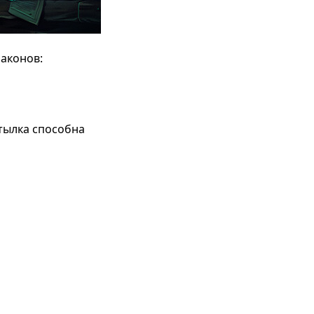
раконов:
тылка способна