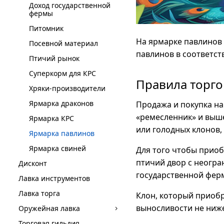
Доход государственной
фермы
Питомник
На ярмарке павлинов
Посевной материал
павлинов в соответс
Птичий рынок
Суперкорм для КРС
Правила торго
Хряки-производители
Ярмарка драконов
Продажа и покупка на
«ремесленник» и выше
Ярмарка КРС
или голодных клонов
Ярмарка павлинов
Ярмарка свиней
Для того чтобы приоб
птичий двор с неогр
Дисконт
государственной ферм
Лавка инструментов
Лавка торга
Клон, который приобр
выносливости не ниже
Оружейная лавка
Торговая гильдия