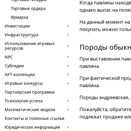
Когда павлины находя
Торговые ордера
однако выпас на полях
Ярмарка
На данный момент на 
Инвестиции
покупать можно тольк
Инфраструктура
Использование игровых
Породы обыкн
ресурсов
NPC
При выставлении павл
Субсидии
павлина.
NFT-коллекции
При фактической прод
Игровые конкурсы
павлина.
Партнерская программа
Породы андреевская, 
Психология успеха
Пожалуйста, обратите
Математические модели
подлежат продаже или
Контакты и полезные ссылки
Юридическая информация