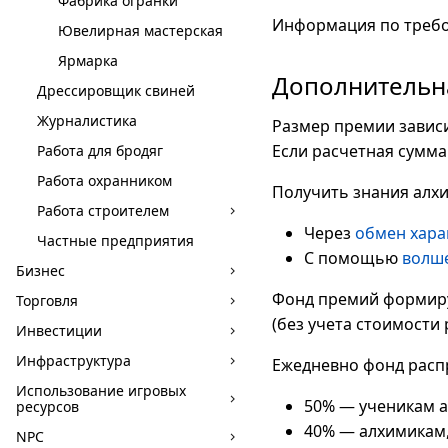
Фабрика огранки
Информация по требо
Ювелирная мастерская
Ярмарка
Дополнительн
Дрессировщик свиней
Журналистика
Размер премии зависи
Если расчетная сумма
Работа для бродяг
Работа охранником
Получить знания алх
Работа строителем
Через
обмен хара
Частные предприятия
С помощью
волш
Бизнес
Фонд премий формируе
Торговля
(без учета стоимости 
Инвестиции
Инфраструктура
Ежедневно фонд расп
Использование игровых
50% — ученикам 
ресурсов
40% — алхимикам
NPC