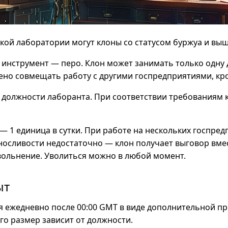
кой лаборатории могут клоны со статусом буржуа и выш
 инструмент — перо. Клон может занимать только одну
ено совмещать работу с другими госпредприятиями, кр
 должности лаборанта. При соответствии требованиям 
— 1 единица в сутки. При работе на нескольких госпред
носливости недостаточно — клон получает выговор вмес
вольнение. Уволиться можно в любой момент.
ыт
я ежедневно после 00:00 GMT в виде дополнительной п
го размер зависит от должности.