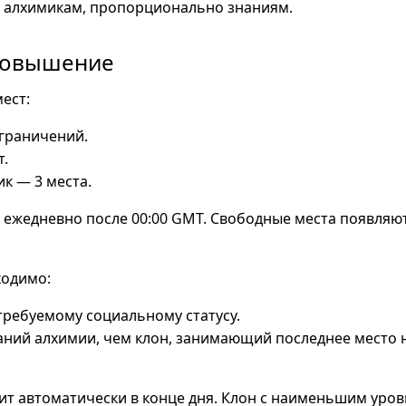
 алхимикам, пропорционально знаниям.
повышение
ест:
граничений.
т.
к — 3 места.
 ежедневно после 00:00 GMT. Свободные места появляю
ходимо:
требуемому социальному статусу.
аний алхимии, чем клон, занимающий последнее место
т автоматически в конце дня. Клон с наименьшим уров