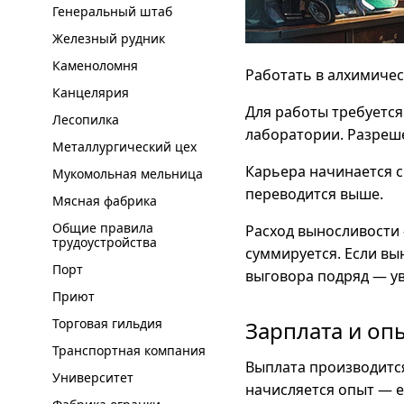
Генеральный штаб
Железный рудник
Каменоломня
Работать в алхимичес
Канцелярия
Для работы требуется
Лесопилка
лаборатории. Разреш
Металлургический цех
Карьера начинается с
Мукомольная мельница
переводится выше.
Мясная фабрика
Общие правила
Расход выносливости 
трудоустройства
суммируется. Если вы
Порт
выговора подряд — у
Приют
Торговая гильдия
Зарплата и оп
Транспортная компания
Выплата производитс
Университет
начисляется опыт — е