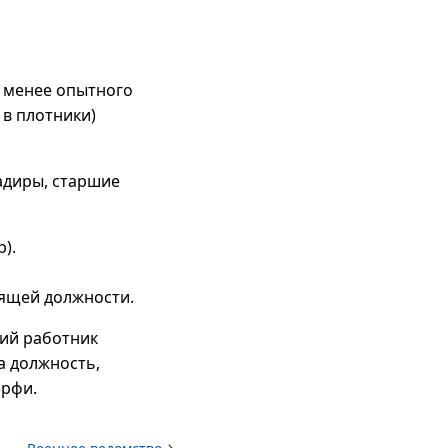
в менее опытного
 в плотники)
адиры, старшие
).
оящей должности.
щий работник
а должность,
ерфи.