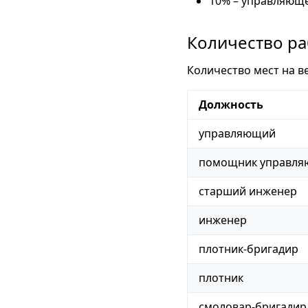
10% – управляюще
Количество ра
Количество мест на в
Должность
управляющий
помощник управля
старший инженер
инженер
плотник-бригадир
плотник
смоловар-бригадир