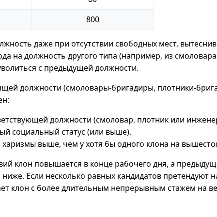
800
лжность даже при отсутствии свободных мест, вытесни
ода на должность другого типа (например, из смоловара
уволиться с предыдущей должности.
ящей должности (смоловары-бригадиры, плотники-бриг
ен:
ветствующей должности (смоловар, плотник или инженер
й социальный статус (или выше).
 харизмы выше, чем у хотя бы одного клона на вышест
вий клон повышается в конце рабочего дня, а предыду
 ниже. Если несколько равных кандидатов претендуют н
ет клон с более длительным непрерывным стажем на в