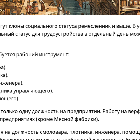
гут клоны социального статуса ремесленник и выше. В 
ьный статус для трудоустройства в отдельный день мо
буется рабочий инструмент:
а).
ка).
нженера).
ника управляющего).
яющего).
только одну должность на предприятии. Работу на ве
спредприятиях (кроме Мясной фабрики).
я на должность смоловара, плотника, инженера, помощ
блюдении минимальных требований к должности. Если 