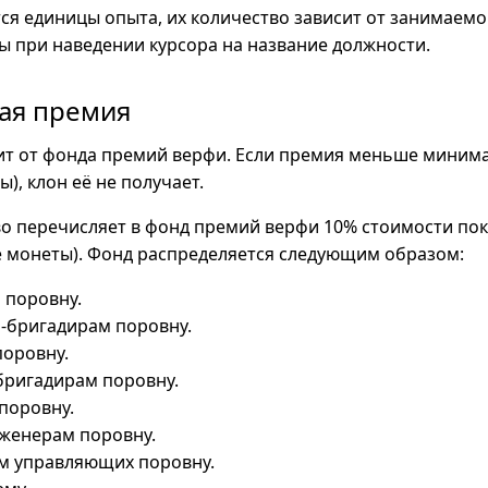
я единицы опыта, их количество зависит от занимаемо
 при наведении курсора на название должности.
ая премия
ит от фонда премий верфи. Если премия меньше миним
ы), клон её не получает.
во перечисляет в фонд премий верфи 10% стоимости по
е монеты). Фонд распределяется следующим образом:
 поровну.
-бригадирам поровну.
поровну.
бригадирам поровну.
поровну.
женерам поровну.
м управляющих поровну.