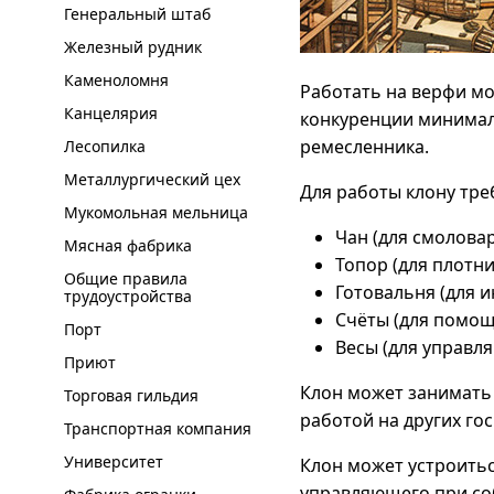
Генеральный штаб
Железный рудник
Каменоломня
Работать на верфи мо
Канцелярия
конкуренции минимал
ремесленника.
Лесопилка
Металлургический цех
Для работы клону тре
Мукомольная мельница
Чан (для смоловар
Мясная фабрика
Топор (для плотни
Общие правила
Готовальня (для и
трудоустройства
Счёты (для помощ
Порт
Весы (для управл
Приют
Клон может занимать 
Торговая гильдия
работой на других го
Транспортная компания
Университет
Клон может устроитьс
управляющего при со