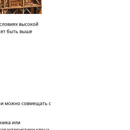
условиях высокой
жет быть выше
рфи можно совмещать с
ника или
характеристики клона