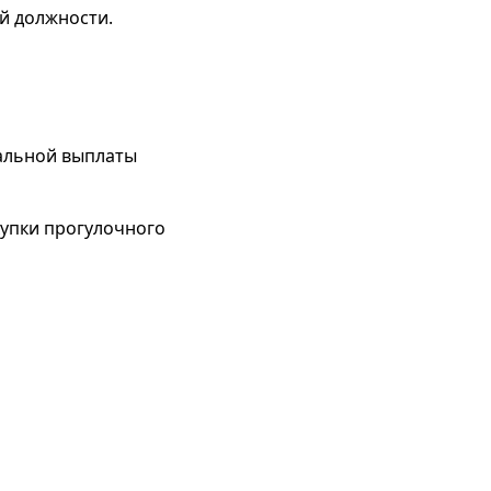
й должности.
альной выплаты
купки прогулочного