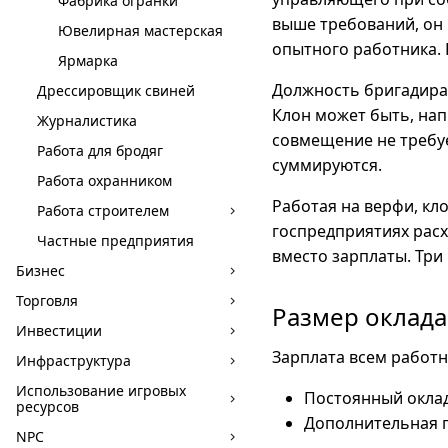
Фабрика огранки
выше требований, он 
Ювелирная мастерская
опытного работника. 
Ярмарка
Должность бригадира
Дрессировщик свиней
Клон может быть, на
Журналистика
совмещение не требуе
Работа для бродяг
суммируются.
Работа охранником
Работая на верфи, кл
Работа строителем
госпредприятиях расх
Частные предприятия
вместо зарплаты. Три
Бизнес
Торговля
Размер оклада
Инвестиции
Зарплата всем работн
Инфраструктура
Использование игровых
Постоянный оклад
ресурсов
Дополнительная 
NPC