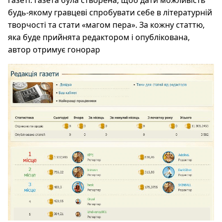
газеті. Газета була створена, щоб дати можливість
будь-якому гравцеві спробувати себе в літературній
творчості та стати «магом пера». За кожну статтю,
яка буде прийнята редактором і опублікована,
автор отримує гонорар