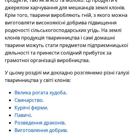
продукти, такі як м’ясо та молоко. Ці продукти є
джерелом харчування для мешканців землі клонів.
Крім того, тварини виробляють гній, з якого можна
виготовляти високоякісні добрива підвищення
родючості сільськогосподарських угідь. На землі
клонів продукція тваринництва і самі домашні
тварини можуть стати предметом підприємницької
діяльності та принести солідний прибуток за
грамотної організації виробництва.
У цьому розділі ми докладно розглянемо різні галузі
тваринництва у світі клонів:
Велика рогата худоба
.
Свинарство
.
Курячі ферми
.
Павичі
.
Розведення драконів
.
Виготовлення добрив
.