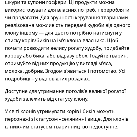
шкури та купони госфери. Ці продукти можна
використовувати для власних потреб, переробляти
чи продавати. Для зручності керування тваринами
реалізована можливість передачі худоби від одного
клону іншому — для цього потрібно натиснути у
списку корів/биків на ім’я клона-власника. Щоб
почати розводити велику рогату худобу, придбайте
корову або бика, або відразу обох. Годуйте тварин,
отримуйте від них продукцію у вигляді м’яса,
молока, добрив. Згодом з’явиться і потомство. Усі
подробиці – у відповідних розділах.
Доступне для утримання поголів’я великої рогатої
худоби залежить від статусу клону.
У світі клонів утримувати корів і биків можуть
персонажі зі статусом «селянин» і вище. Для клонів
із нижчим статусом тваринництво недоступне.