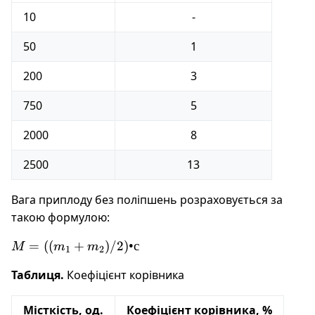
10
-
50
1
200
3
750
5
2000
8
2500
13
Вага приплоду без поліпшень розраховується за
такою формулою:
M =
=
((
+
)
/2
)
•
с
M
m
m
1
2
((m_1
Таблиця.
Коефіцієнт корівника
+
m_2)/
2) • с
Місткість, од.
Коефіцієнт корівника, %