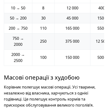
10 → 50
8
12 000
400
50 → 200
30
45 000
1500
200 → 750
110
165 000
5500
750 →
250
375 000
12 500
2000
2000 →
100
150 000
5000
2500
Масові операції з худобою
Корівник полегшує масові операції. Усі тварини,
незалежно від власника, харчуються з однієї
годівниці. Це полегшує контроль кормів та
прискорює обслуговування великого поголів’я.