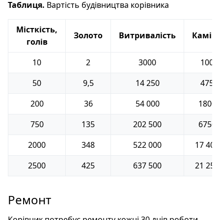
Таблиця.
Вартість будівництва корівника
Місткість,
Золото
Витривалість
Камін
голів
10
2
3000
100
50
9,5
14 250
475
200
36
54 000
1800
750
135
202 500
6750
2000
348
522 000
17 400
2500
425
637 500
21 250
Ремонт
Корівник потребує ремонту кожні 30 днів роботи.