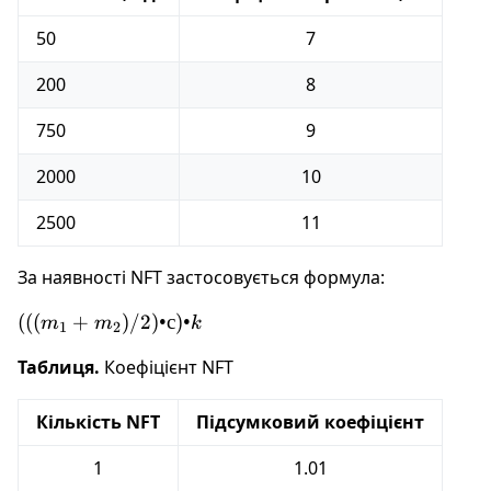
50
7
200
8
750
9
2000
10
2500
11
За наявності NFT застосовується формула:
(((m_1
(((
+
)
/2
)
•
с
)
•
m
m
k
1
2
+
Таблиця.
Коефіцієнт NFT
m_2)/
2) • с )
• k
Кількість NFT
Підсумковий коефіцієнт
1
1.01