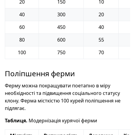
20
150
10
1
40
300
20
2
60
450
40
4
80
600
55
5
100
750
70
7
Поліпшення ферми
Ферму можна покращувати поетапно в міру
необхідності та підвищення соціального статусу
клону. Ферма місткістю 100 курей поліпшення не
підлягає.
Таблиця.
Модернізація курячої ферми