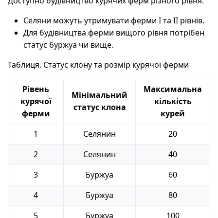
Доступно будівництво курячих ферм різного рівня.
Селяни можуть утримувати ферми І та ІІ рівнів.
Для будівництва ферми вищого рівня потрібен
статус буржуа чи вище.
Таблиця. Статус клону та розмір курячої ферми
Рівень
Максимальна
Мінімальний
курячої
кількість
статус клона
ферми
курей
1
Селянин
20
2
Селянин
40
3
Буржуа
60
4
Буржуа
80
5
Буржуа
100