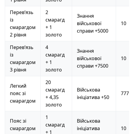
Перев’язь
2
Знання
із
смарагд
військової
10
смарагдом
+ 1
справи +5000
2 рівня
золото
Перев’язь
4
Знання
із
смарагд
військової
10
смарагдом
+ 1
справи +7500
3 рівня
золото
20
Легкий
смарагд
Військова
пояс зі
777
+ 4,35
ініціатива +50
смарагдом
золото
1
Пояс зі
Військова
смарагд
смарагдом
ініціатива
10
+ 1