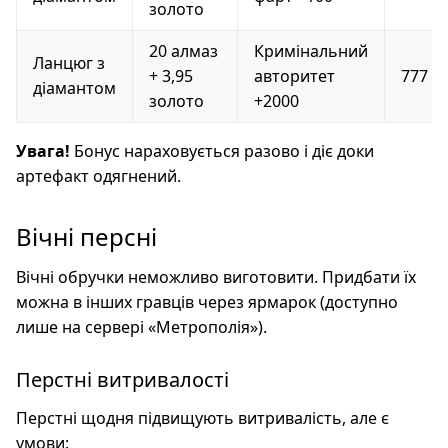
золото
20 алмаз
Кримінальний
Ланцюг з
+ 3,95
авторитет
777
діамантом
золото
+2000
Увага!
Бонус нараховується разово і діє доки
артефакт одягнений.
Вічні персні
Вічні обручки неможливо виготовити. Придбати їх
можна в інших гравців через ярмарок (доступно
лише на сервері «Метрополія»).
Перстні витривалості
Перстні щодня підвищують витривалість, але є
умови: