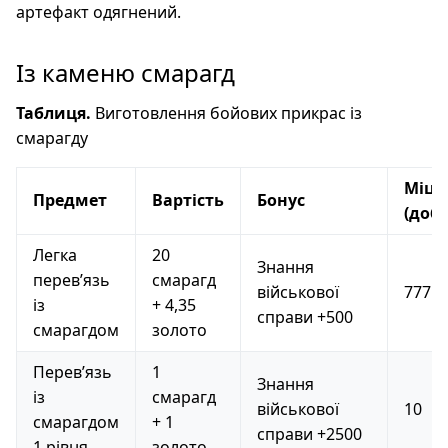
артефакт одягнений.
Із каменю смарагд
Таблиця.
Виготовлення бойових прикрас із
смарагду
Міцн
Предмет
Вартість
Бонус
(добу
Легка
20
Знання
перев’язь
смарагд
військової
777
із
+ 4,35
справи +500
смарагдом
золото
Перев’язь
1
Знання
із
смарагд
військової
10
смарагдом
+ 1
справи +2500
1 рівня
золото