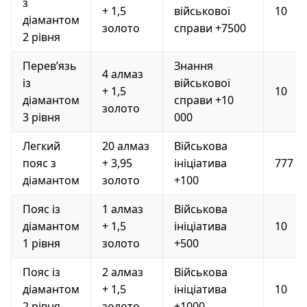
з
+ 1,5
військової
10
діамантом
золото
справи +7500
2 рівня
Перев’язь
Знання
4 алмаз
із
військової
+ 1,5
10
діамантом
справи +10
золото
3 рівня
000
Легкий
20 алмаз
Військова
пояс з
+ 3,95
ініціатива
777
діамантом
золото
+100
Пояс із
1 алмаз
Військова
діамантом
+ 1,5
ініціатива
10
1 рівня
золото
+500
Пояс із
2 алмаз
Військова
діамантом
+ 1,5
ініціатива
10
2 рівня
золото
+1000