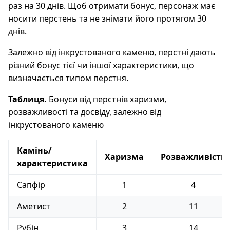
раз на 30 днів. Щоб отримати бонус, персонаж має
носити перстень та не знімати його протягом 30
днів.
Залежно від інкрустованого каменю, перстні дають
різний бонус тієї чи іншої характеристики, що
визначається типом перстня.
Таблиця.
Бонуси від перстнів харизми,
розважливості та досвіду, залежно від
інкрустованого каменю
Камінь/
Харизма
Розважливість
характеристика
Сапфір
1
4
Аметист
2
11
Рубін
3
14