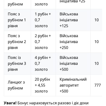
ініціатива +25
рубіном
золото
Пояс з
1 рубін +
Військова
рубіном 1
0,7
ініціатива
10
рівня
золото
+125
Пояс з
2 рубін +
Військова
рубіном 2
0,7
ініціатива
10
рівня
золото
+250
Пояс із
4 рубін +
Військова
рубіном 3
0,7
ініціатива
10
рівня
золото
+500
20 рубін
Кримінальний
Ланцюг з
+ 4,55
авторитет
777
рубіном
золото
+500
Увага!
Бонус нараховується разово і діє доки