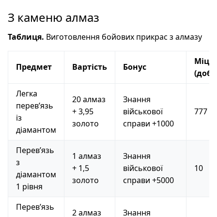
З каменю алмаз
Таблиця.
Виготовлення бойових прикрас з алмазу
Міцні
Предмет
Вартість
Бонус
(добу
Легка
20 алмаз
Знання
перев’язь
+ 3,95
військової
777
із
золото
справи +1000
діамантом
Перев’язь
1 алмаз
Знання
з
+ 1,5
військової
10
діамантом
золото
справи +5000
1 рівня
Перев’язь
2 алмаз
Знання