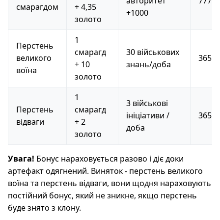
авторитет
777
смарагдом
+ 4,35
+1000
золото
1
Перстень
смарагд
30 військових
великого
365
+ 10
знань/доба
воїна
золото
1
3 військові
Перстень
смарагд
ініціативи /
365
відваги
+ 2
доба
золото
Увага!
Бонус нараховується разово і діє доки
артефакт одягнений. Виняток - перстень великого
воїна та перстень відваги, вони щодня нараховують
постійний бонус, який не зникне, якщо перстень
буде знято з клону.