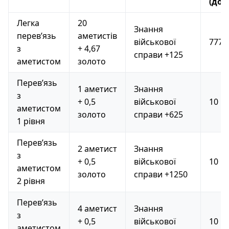
(доб
Легка
20
Знання
перев’язь
аметистів
військової
777
з
+ 4,67
справи +125
аметистом
золото
Перев’язь
1 аметист
Знання
з
+ 0,5
військової
10
аметистом
золото
справи +625
1 рівня
Перев’язь
2 аметист
Знання
з
+ 0,5
військової
10
аметистом
золото
справи +1250
2 рівня
Перев’язь
4 аметист
Знання
з
+ 0,5
військової
10
аметистом