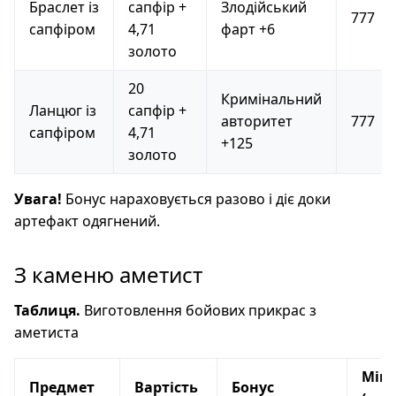
Браслет із
сапфір +
Злодійський
777
сапфіром
4,71
фарт +6
золото
20
Кримінальний
Ланцюг із
сапфір +
авторитет
777
сапфіром
4,71
+125
золото
Увага!
Бонус нараховується разово і діє доки
артефакт одягнений.
З каменю аметист
Таблиця.
Виготовлення бойових прикрас з
аметиста
Міцн
Предмет
Вартість
Бонус