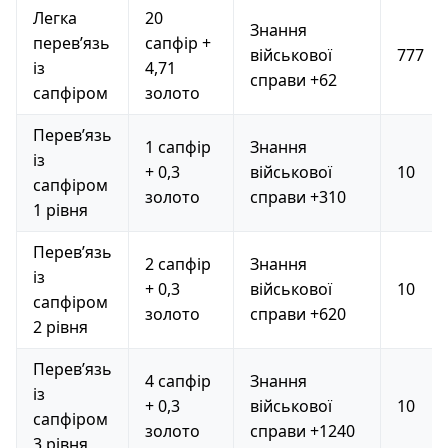
Легка
20
Знання
перев’язь
сапфір +
військової
777
із
4,71
справи +62
сапфіром
золото
Перев’язь
1 сапфір
Знання
із
+ 0,3
військової
10
сапфіром
золото
справи +310
1 рівня
Перев’язь
2 сапфір
Знання
із
+ 0,3
військової
10
сапфіром
золото
справи +620
2 рівня
Перев’язь
4 сапфір
Знання
із
+ 0,3
військової
10
сапфіром
золото
справи +1240
3 рівня