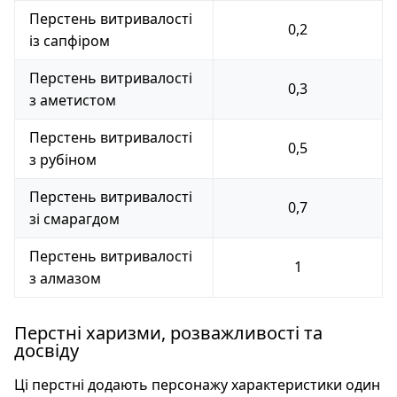
Перстень витривалості
0,2
із сапфіром
Перстень витривалості
0,3
з аметистом
Перстень витривалості
0,5
з рубіном
Перстень витривалості
0,7
зі смарагдом
Перстень витривалості
1
з алмазом
Перстні харизми, розважливості та
досвіду
Ці перстні додають персонажу характеристики один