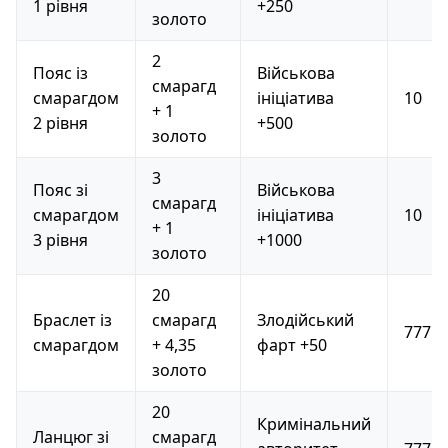
1 рівня
+250
золото
2
Пояс із
Військова
смарагд
смарагдом
ініціатива
10
+ 1
2 рівня
+500
золото
3
Пояс зі
Військова
смарагд
смарагдом
ініціатива
10
+ 1
3 рівня
+1000
золото
20
Браслет із
смарагд
Злодійський
777
смарагдом
+ 4,35
фарт +50
золото
20
Кримінальний
Ланцюг зі
смарагд