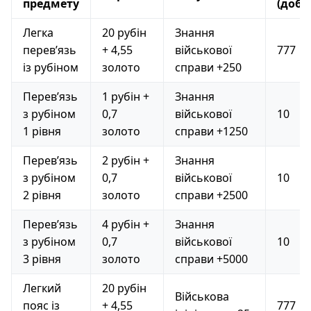
предмету
(добу
Легка
20 рубін
Знання
перев’язь
+ 4,55
військової
777
із рубіном
золото
справи +250
Перев’язь
1 рубін +
Знання
з рубіном
0,7
військової
10
1 рівня
золото
справи +1250
Перев’язь
2 рубін +
Знання
з рубіном
0,7
військової
10
2 рівня
золото
справи +2500
Перев’язь
4 рубін +
Знання
з рубіном
0,7
військової
10
3 рівня
золото
справи +5000
Легкий
20 рубін
Військова
пояс із
+ 4,55
777