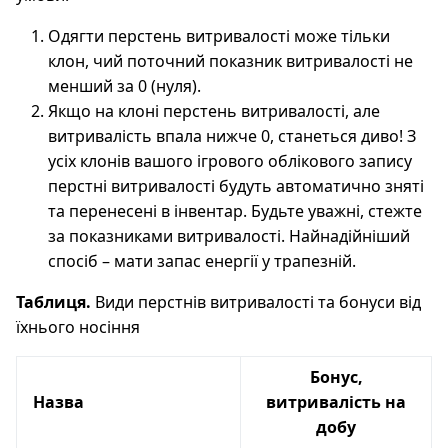
Одягти перстень витривалості може тільки
клон, чий поточний показник витривалості не
менший за 0 (нуля).
Якщо на клоні перстень витривалості, але
витривалість впала нижче 0, станеться диво! З
усіх клонів вашого ігрового облікового запису
перстні витривалості будуть автоматично зняті
та перенесені в інвентар. Будьте уважні, стежте
за показниками витривалості. Найнадійніший
спосіб – мати запас енергії у трапезній.
Таблиця.
Види перстнів витривалості та бонуси від
їхнього носіння
Бонус,
Назва
витривалість на
добу