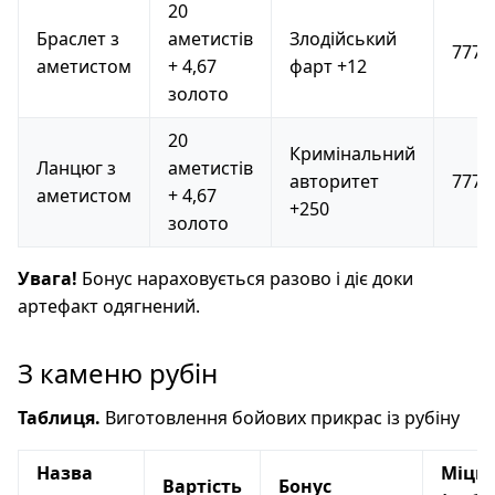
20
Браслет з
аметистів
Злодійський
777
аметистом
+ 4,67
фарт +12
золото
20
Кримінальний
Ланцюг з
аметистів
авторитет
777
аметистом
+ 4,67
+250
золото
Увага!
Бонус нараховується разово і діє доки
артефакт одягнений.
З каменю рубін
Таблиця.
Виготовлення бойових прикрас із рубіну
Назва
Міцні
Вартість
Бонус