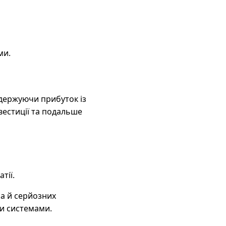
ми.
одержуючи прибуток із
вестиції та подальше
тії.
 а й серйозних
ми системами.