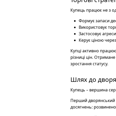
Купець працює не з о
Формує запаси де
Використовує тор
Застосовує агресив
Керує ціною через
Купці активно працюют
різниці цін. Отримане
зростання статусу.
Шлях до дворя
Купець – вершина сере
Перший дворянський т
досягнень: розвиненог