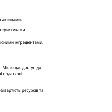
и активами:
теристиками.
кісними інгредієнтами.
. Місто дає доступ до
і податкові
бівартість ресурсів та