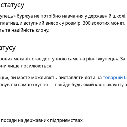
статусу
купець» буржуа не потрібно навчання у державній школі.
 сплативши вступний внесок у розмірі 300 золотих монет.
ь та надійність клону.
атусу
рових механік стає доступною саме на рівні «купець». З
вони лише посилюються.
ець», ви маєте можливість виставляти лоти на
товарній б
вувати самого купця — підійде будь-який клон акаунту зі
і посади на державних підприємствах: