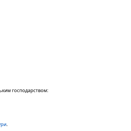
ським господарством:
ури
.