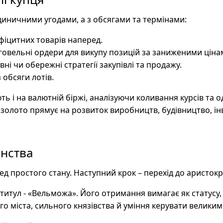
диничними угодами, а з обсягами та термінами:
фіцитних товарів наперед.
говельні ордери для викупу позицій за заниженими ціна
ні чи обережні стратегії закупівлі та продажу.
 обсяги лотів.
ь і на валютній біржі, аналізуючи коливання курсів та 
 золото прямує на розвиток виробництв, будівництво, ін
нства
д простого стану. Наступний крок – перехід до аристокра
итул - «Вельможа». Його отримання вимагає як статусу,
о міста, сильного князівства й уміння керувати велики