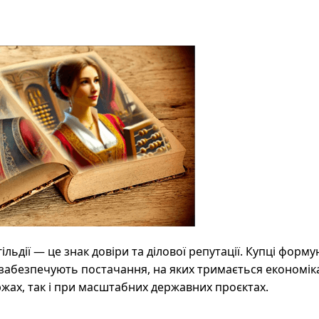
ільдії — це знак довіри та ділової репутації. Купці форм
 забезпечують постачання, на яких тримається економіка
ржах, так і при масштабних державних проєктах.