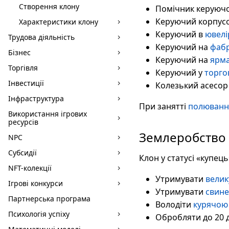
Створення клону
Помічник керуючо
Керуючий корпус
Характеристики клону
Керуючий в
ювелі
Трудова діяльність
Керуючий на
фабр
Бізнес
Керуючий на
ярм
Торгівля
Керуючий у
торгов
Інвестиції
Колезький асесор
Інфраструктура
При занятті
полюван
Використання ігрових
ресурсів
Землеробство
NPC
Субсидії
Клон у статусі «купе
NFT-колекції
Утримувати
велик
Ігрові конкурси
Утримувати
свин
Партнерська програма
Володіти
курячою
Психологія успіху
Обробляти до 20 