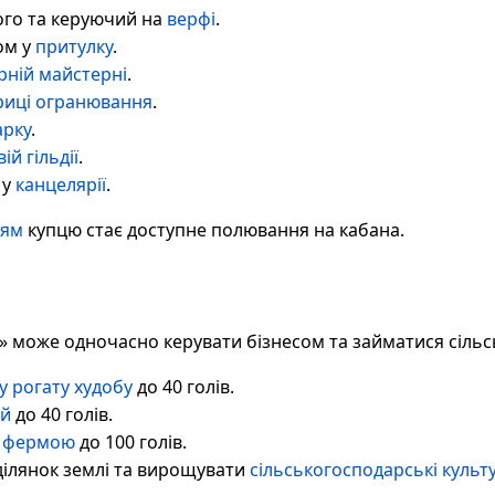
го та керуючий на
верфі
.
ом у
притулку
.
рній майстерні
.
иці огранювання
.
арку
.
ій гільдії
.
 у
канцелярії
.
ням
купцю стає доступне полювання на кабана.
ць» може одночасно керувати бізнесом та займатися сіль
у рогату худобу
до 40 голів.
ей
до 40 голів.
 фермою
до 100 голів.
ділянок землі та вирощувати
сільськогосподарські культ