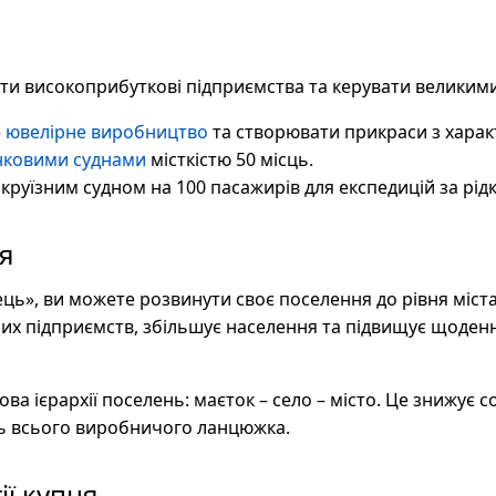
ти високоприбуткові підприємства та керувати великим
е
ювелірне виробництво
та створювати прикраси з харак
нковими суднами
місткістю 50 місць.
круїзним судном на 100 пасажирів для експедицій за рід
я
ць», ви можете розвинути своє поселення до рівня міста
х підприємств, збільшує населення та підвищує щоденн
а ієрархії поселень: маєток – село – місто. Це знижує со
ь всього виробничого ланцюжка.
ії купця