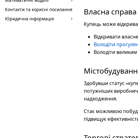
Математичні моделі
Контакти та корисні посилання
Власна справа
Юридична інформація
Купець може відкрива
Відкривати власн
Володіти прогуля
Володіти великим 
Містобудуванн
Здобувши статус «купе
потужніших виробничи
надходження.
Стає можливою побудов
підвищує ефективніст
Торгові стратег