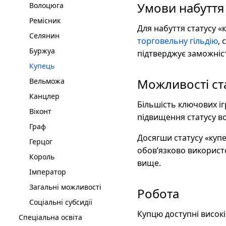
Умови набуття 
Волоцюга
Ремісник
Для набуття статусу «
Селянин
торговельну гільдію
,
Буржуа
підтверджує заможніст
Купець
Можливості ст
Вельможа
Канцлер
Більшість ключових іг
Віконт
підвищення статусу 
Граф
Досягши статусу «куп
Герцог
обов’язково використо
Король
вище.
Імператор
Загальні можливості
Робота
Соціальні субсидії
Купцю доступні висок
Спеціальна освіта