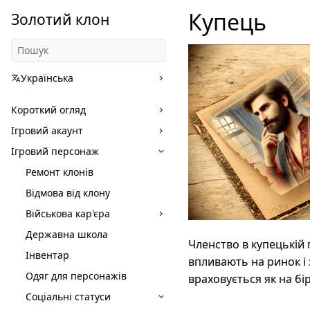
Купець
Золотий клон
Українська
Короткий огляд
Ігровий акаунт
Ігровий персонаж
Ремонт клонів
Відмова від клону
Військова кар'єра
Державна школа
Членство в купецькій г
Інвентар
впливають на ринок і
Одяг для персонажів
враховується як на бі
Соціальні статуси