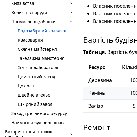
Князівства
Власник поселенн
Величні споруди
Власник поселенн
Власник поселенн
Промислові фабрики
Водозабірний колодязь
Вартість будів
Квасоварня
Скляна майстерня
Таблиця.
Вартість бу
Такелажна майстерня
Ресурс
Кільк
Хімічні лабораторії
Цементний завод
Деревина
10
Цех олії
Камінь
10
швейне ательє
Шкіряний завод
Залізо
5
Завод третинного ресурсу
Наймання будівельників
Ремонт
Використання ігрових
ресурсів