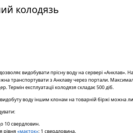
ний колодязь
озволяє видобувати прісну воду на сервері «Анклав». Н
можна транспортувати з Анклаву через портали. Максима
ер. Термін експлуатації колодязя складає 500 діб.
идобуту воду іншим клонам на товарній біржі можна ли
увати:
до 10 свердловин.
я рівня
«маєток»
: 1 свердловина.