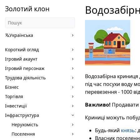
Водозабір
Золотий клон
Українська
Короткий огляд
Ігровий акаунт
Ігровий персонаж
Водозабірна криниця д
Трудова діяльність
під час посухи воду 
Бізнес
перевезення - 1000 від
Торгівля
Важливо!
Продавати в
Інвестиції
Інфраструктура
Криниці можуть побуд
Нерухомість
Будь-який
князь
: 
Поселення
Власник поселенн