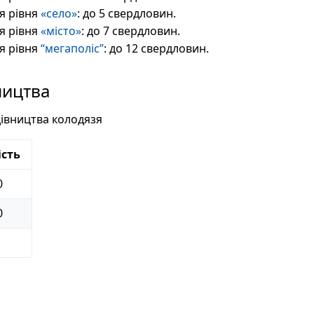
я рівня
«село»
: до 5 свердловин.
я рівня
«місто»
: до 7 свердловин.
я рівня
“мегаполіс”
: до 12 свердловин.
ництва
дівництва колодязя
ість
0
0