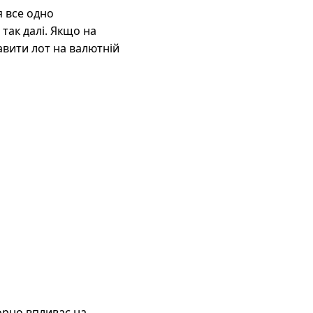
я все одно
 так далі. Якщо на
авити лот на валютній
орно впливає на