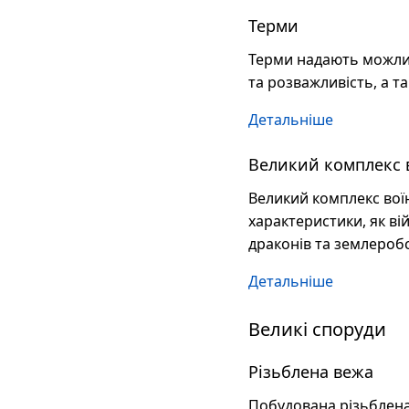
Терми
Терми надають можливі
та розважливість, а т
Детальніше
Великий комплекс в
Великий комплекс вої
характеристики, як ві
драконів та землероб
Детальніше
Великі споруди
Різьблена вежа
Побудована різьблена