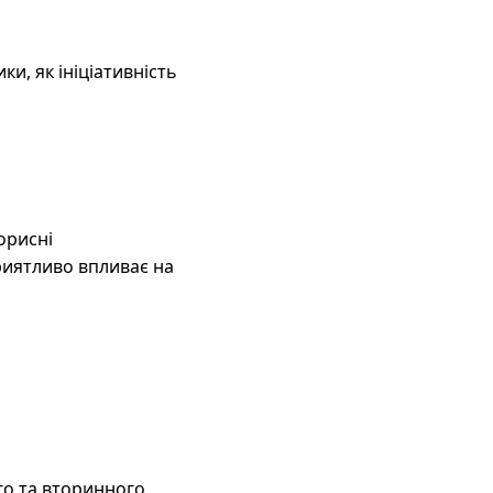
и, як ініціативність
орисні
приятливо впливає на
го та вторинного