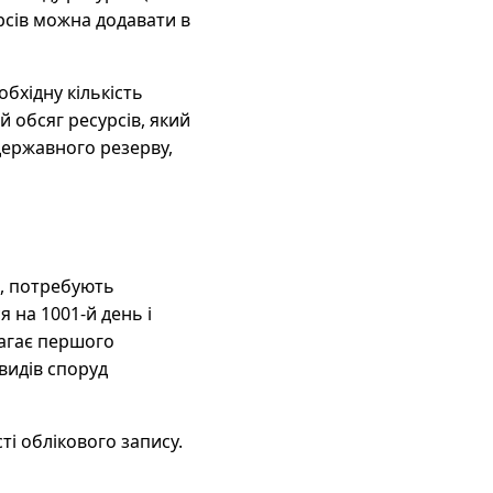
рсів можна додавати в
бхідну кількість
 обсяг ресурсів, який
державного резерву,
іб, потребують
 на 1001-й день і
магає першого
 видів споруд
ті облікового запису.