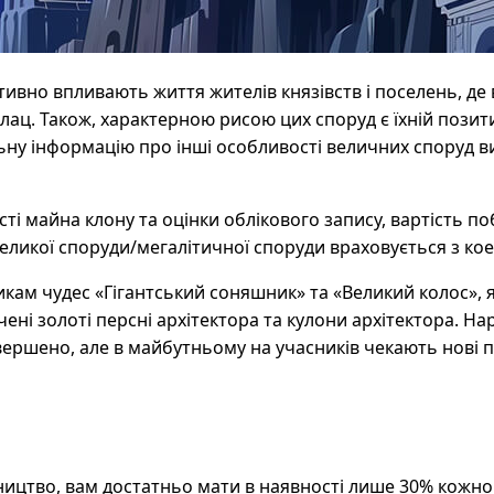
ивно впливають життя жителів князівств і поселень, де
лац. Також, характерною рисою цих споруд є їхній позит
ьну інформацію про інші особливості величних споруд в
ті майна клону та оцінки облікового запису, вартість п
еликої споруди/мегалітичної споруди враховується з кое
кам чудес «Гігантський соняшник» та «Великий колос», 
чені золоті персні архітектора та кулони архітектора. На
ершено, але в майбутньому на учасників чекають нові п
ицтво, вам достатньо мати в наявності лише 30% кожног