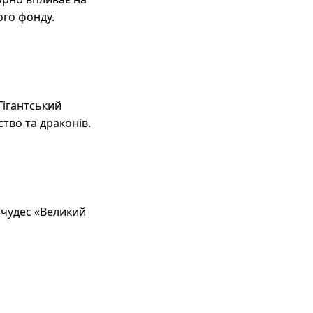
ого фонду.
Гігантський
тво та драконів.
 чудес «Великий