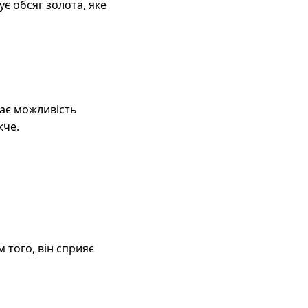
є обсяг золота, яке
дає можливість
жче.
м того, він сприяє