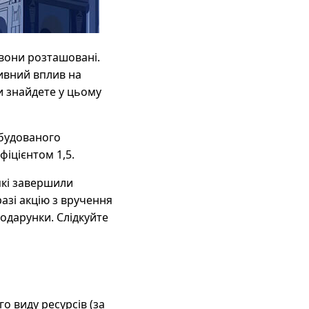
 вони розташовані.
ивний вплив на
и знайдете у цьому
обудованого
фіцієнтом 1,5.
які завершили
разі акцію з вручення
одарунки. Слідкуйте
о виду ресурсів (за