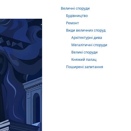
Величні споруди
Будівництво
Ремонт
Види величних споруд
Архітектурні дива
Мегалітичні споруди
Великі споруди
Княжий палац
Поширені запитання