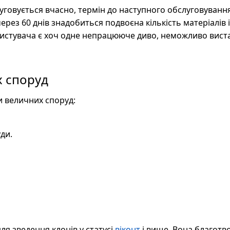
уговується вчасно, термін до наступного обслуговуванн
ерез 60 днів знадобиться подвоєна кількість матеріалів і
ристувача є хоч одне непрацююче диво, неможливо вист
 споруд
ди величних споруд:
ди.
ля зведення клонів у статусі
віконт
і вище. Вона благотв