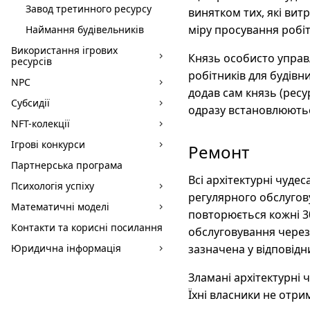
Завод третинного ресурсу
винятком тих, які вит
міру просування робіт
Наймання будівельників
Використання ігрових
Князь особисто управ
ресурсів
робітників для будівн
NPC
додав сам князь (рес
Субсидії
одразу встановлюють
NFT-колекції
Ігрові конкурси
Ремонт
Партнерська програма
Всі архітектурні чудес
Психологія успіху
регулярного обслугову
Математичні моделі
повторюється кожні 3
Контакти та корисні посилання
обслуговування через 
Юридична інформація
зазначена у відповідн
Зламані архітектурні 
Їхні власники не отр