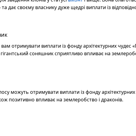
 та дає своєму власнику дуже щедрі виплати із відповідн
ник
вам отримувати виплати із фонду архітектурних чудес «
 гігантський соняшник сприятливо впливає на землеробс
лосу можуть отримувати виплати із фонду архітектурних
кож позитивно впливає на землеробство і драконів.