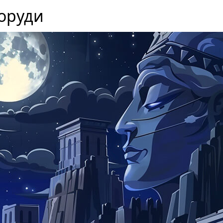
оруди