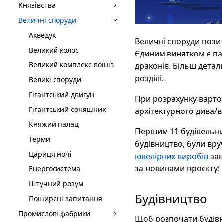
Князівства
Величні споруди
Акведук
Величні споруди позит
Великий колос
Єдиним винятком є па
Великий комплекс воїнів
драконів. Більш детал
розділі.
Великі споруди
Гігантський двигун
При розрахунку вартос
Гігантський соняшник
архітектурного дива/в
Княжий палац
Першим 11 будівельни
Терми
будівництво, були вру
Цариця ночі
ювелірних виробів
зав
за новинами проєкту!
Енергосистема
Штучний розум
Будівництво
Поширені запитання
Промислові фабрики
Щоб розпочати будівн