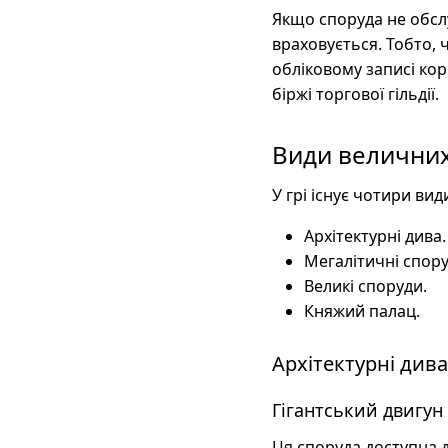
Якщо споруда не обсл
враховується. Тобто, ч
обліковому записі ко
біржі торгової гільдії.
Види величних
У грі існує чотири ви
Архітектурні дива.
Мегалітичні спору
Великі споруди.
Княжий палац.
Архітектурні дива
Гігантський двигун
Ця споруда доступна д