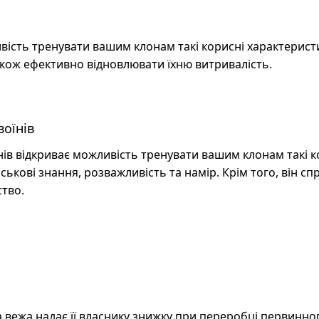
сть тренувати вашим клонам такі корисні характеристик
акож ефективно відновлювати їхню витривалість.
оїнів
нів відкриває можливість тренувати вашим клонам такі к
йськові знання, розважливість та намір. Крім того, він с
ство.
 вежа надає її власнику знижку при переробці первинно