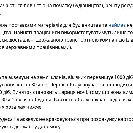
рачаються повністю на початку будівництва), решту ресу
.
ляє поставками матеріалів для будівництва та
наймає
нео
ицтва. Найняті працівники використовуватимуть лише той
урси, доставлені державною транспортною компанією із 
ся державними працівниками).
а та акведуки на землі клонів, вік яких перевищує 1000 д
вання кожні 30 днів. Перше обслуговування проводиться
0 діб. Виняток становить цариця ночі, тому що вона ви
30 діб після побудови. Вартість обслуговування для всіх
их розділах нижче.
чудеса та акведук не враховуються при розрахунку вартос
имують державну допомогу.