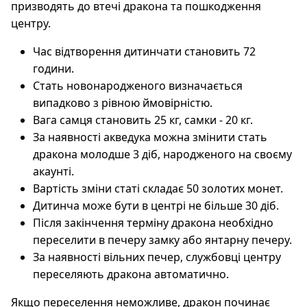
призводять до втечі дракона та пошкодження
центру.
Час відтворення дитинчати становить 72
години.
Стать новонародженого визначається
випадково з рівною ймовірністю.
Вага самця становить 25 кг, самки - 20 кг.
За наявності акведука можна змінити стать
дракона молодше 3 діб, народженого на своєму
акаунті.
Вартість зміни статі складає 50 золотих монет.
Дитинча може бути в центрі не більше 30 діб.
Після закінчення терміну дракона необхідно
переселити в печеру замку або янтарну печеру.
За наявності вільних печер, службовці центру
переселяють дракона автоматично.
Якщо переселення неможливе, дракон починає