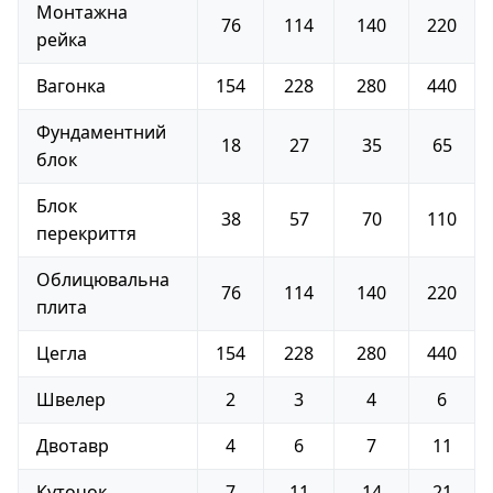
Монтажна
76
114
140
220
рейка
Вагонка
154
228
280
440
Фундаментний
18
27
35
65
блок
Блок
38
57
70
110
перекриття
Облицювальна
76
114
140
220
плита
Цегла
154
228
280
440
Швелер
2
3
4
6
Двотавр
4
6
7
11
Куточок
7
11
14
21