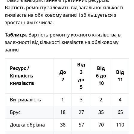
тільки з використанням третинних ресурсів.
Вартість ремонту залежить від загальної кількості
князівств на обліковому записі і збільшується зі
зростанням їх числа.
Таблиця.
Вартість ремонту кожного князівства в
залежності від кількості князівств на обліковому
записі
Від
Ресурс /
Від
До
3
Від
Кількість
6 до
2
до
11
князівств
10
5
Витривалість
1
3
2
4
Брус
18
27
35
65
Дошка обрізна
38
57
70
110