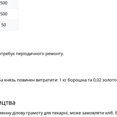
500
500
50
отребує періодичного ремонту.
іба князь повинен витратити: 1 кг борошна та 0,02 золот
ицтва
іменну ділову грамоту для пекарні, може замовляти хліб. 