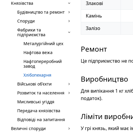
Злакові
Князівства
Будівництво та ремонт
Камінь
Споруди
Залізо
Фабрики та
підприємства
Металургійний цех
Ремонт
Нафтова вежа
Це підприємство не п
Нафтопереробний
завод
Хлібопекарня
Виробництво
Військові об'єкти
Для випікання 1 кг хл
Розвиток та населення
податок).
Мисливські угіддя
Передача князівства
Ліміти виробн
Відповіді на запитання
У грі князь, який має 
Величні споруди