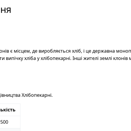
рня
нів є місцем, де виробляється хліб, і це державна монопо
 випічку хліба у хлібопекарні. Інші жителі землі клонів 
івництва Хлібопекарні.
лькість
500