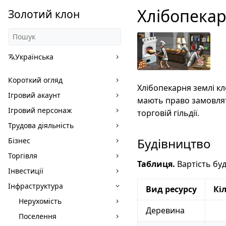
Хлібопека
Золотий клон
Українська
Короткий огляд
Хлібопекарня землі кло
Ігровий акаунт
мають право замовляти
Ігровий персонаж
торговій гільдії.
Трудова діяльність
Будівництво
Бізнес
Торгівля
Таблиця.
Вартість буд
Інвестиції
Інфраструктура
Вид ресурсу
Кі
Нерухомість
Деревина
Поселення