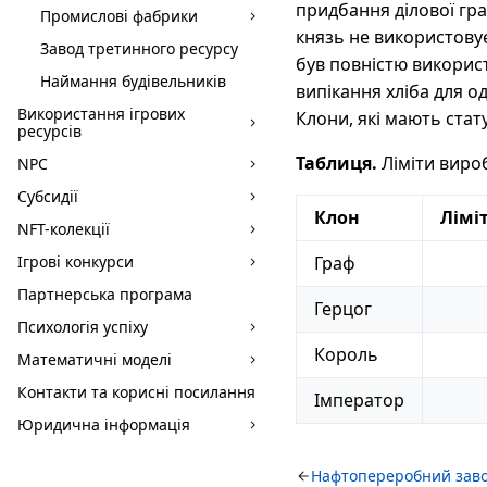
придбання ділової гра
Промислові фабрики
князь не використовує
Завод третинного ресурсу
був повністю використ
Наймання будівельників
випікання хліба для од
Використання ігрових
Клони, які мають стат
ресурсів
Таблиця.
Ліміти вироб
NPC
Субсидії
Клон
Лімі
NFT-колекції
Ігрові конкурси
Граф
Партнерська програма
Герцог
Психологія успіху
Король
Математичні моделі
Контакти та корисні посилання
Імператор
Юридична інформація
Нафтопереробний зав