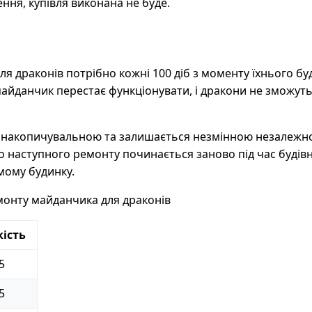
ння, купівля виконана не буде.
я драконів потрібно кожні 100 діб з моменту їхнього бу
айданчик перестає функціонувати, і дракони не зможуть
є накопичувальною та залишається незмінною незалежно
до наступного ремонту починається заново під час будів
мому будинку.
монту майданчика для драконів
кість
5
5