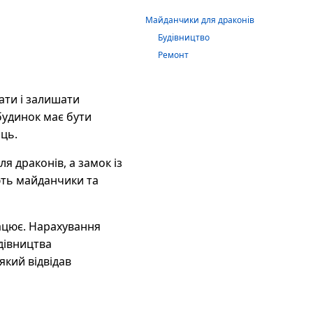
Майданчики для драконів
Будівництво
Ремонт
ати і залишати
будинок має бути
ць.
я драконів, а замок із
ують майданчики та
ацює. Нарахування
удівництва
який відвідав