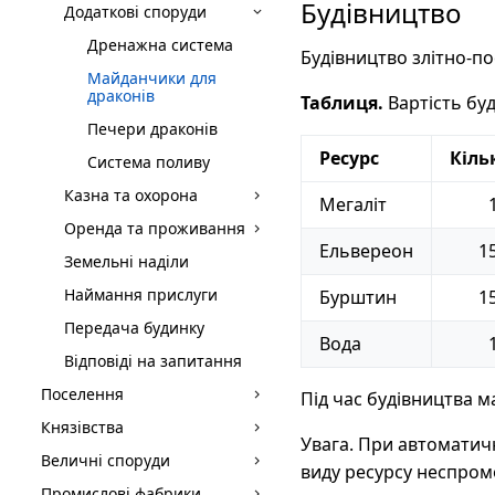
Будівництво
Додаткові споруди
Дренажна система
Будівництво злітно-по
Майданчики для
драконів
Таблиця.
Вартість бу
Печери драконів
Ресурс
Кіль
Система поливу
Казна та охорона
Мегаліт
Оренда та проживання
Ельвереон
1
Земельні наділи
Наймання прислуги
Бурштин
1
Передача будинку
Вода
Відповіді на запитання
Поселення
Під час будівництва 
Князівства
Увага. При автоматичн
Величні споруди
виду ресурсу неспром
Промислові фабрики