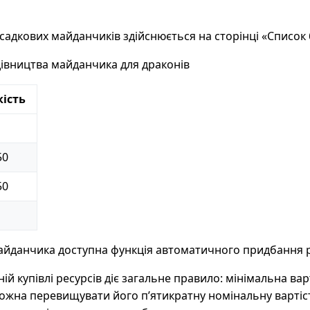
садкових майданчиків здійснюється на сторінці «Список 
дівництва майданчика для драконів
кість
1
50
50
1
майданчика доступна функція автоматичного придбання р
ій купівлі ресурсів діє загальне правило: мінімальна вар
ожна перевищувати його п’ятикратну номінальну вартіст