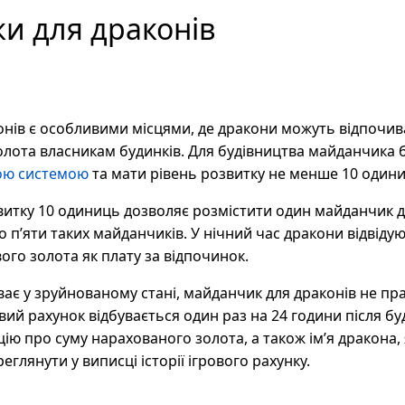
и для драконів
нів є особливими місцями, де дракони можуть відпочив
олота власникам будинків. Для будівництва майданчика 
ою системою
та мати рівень розвитку не менше 10 одини
витку 10 одиниць дозволяє розмістити один майданчик дл
о п’яти таких майданчиків. У нічний час дракони відвід
го золота як плату за відпочинок.
ає у зруйнованому стані, майданчик для драконів не пр
вий рахунок відбувається один раз на 24 години після б
ю про суму нарахованого золота, а також ім’я дракона, 
глянути у виписці історії ігрового рахунку.