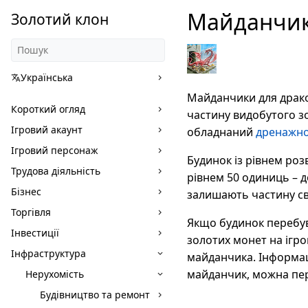
Майданчик
Золотий клон
Українська
Майданчики для драко
Короткий огляд
частину видобутого з
Ігровий акаунт
обладнаний
дренажн
Ігровий персонаж
Будинок із рівнем роз
Трудова діяльність
рівнем 50 одиниць – д
Бізнес
залишають частину сво
Торгівля
Якщо будинок перебув
Інвестиції
золотих монет на ігро
Інфраструктура
майданчика. Інформаці
майданчик, можна пере
Нерухомість
Будівництво та ремонт