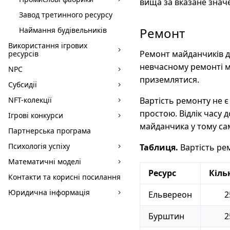
вища за вказане значе
Завод третинного ресурсу
Ремонт
Наймання будівельників
Використання ігрових
Ремонт майданчиків дл
ресурсів
невчасному ремонті м
NPC
приземлятися.
Субсидії
NFT-колекції
Вартість ремонту не 
простою. Відлік часу 
Ігрові конкурси
майданчика у тому са
Партнерська програма
Психологія успіху
Таблиця.
Вартість ре
Математичні моделі
Ресурс
Кіль
Контакти та корисні посилання
Юридична інформація
Ельвереон
2
Бурштин
2