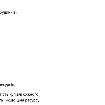
будинків».
есурсів.
тість купівлі кожного
ь. Якщо ціна ресурсу