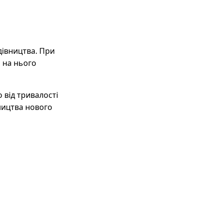
дівництва. При
 на нього
 від тривалості
ництва нового