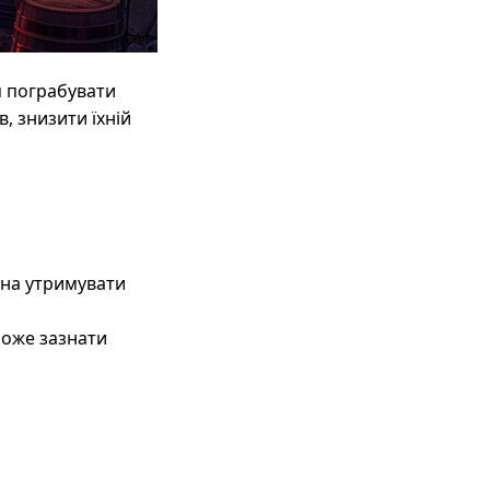
я пограбувати
, знизити їхній
ожна утримувати
може зазнати