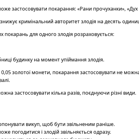
оже застосовувати покарання: «Рани прочуханки», «Дух 
знижує кримінальний авторитет злодія на десять одини
х покарань для одного злодія розраховується:
рбниці будинку на момент упіймання злодія.
0,05 золотої монети, покарання застосовувати не можна
алі.
жна застосовувати кілька разів, поєднуючи різні види.
опонувати викуп, щоб бути звільненим раніше.
оже погодитися і злодій звільняється одразу.