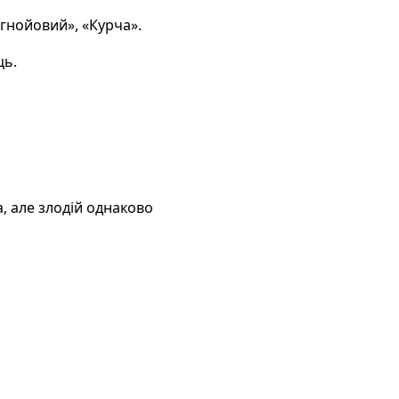
гнойовий», «Курча».
ць.
, але злодій однаково