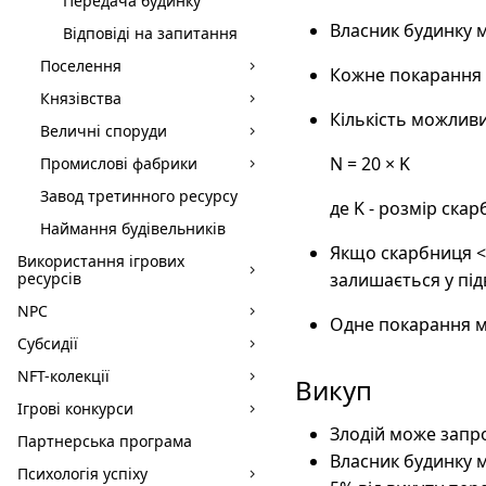
Передача будинку
Власник будинку м
Відповіді на запитання
Поселення
Кожне покарання 
Князівства
Кількість можливи
Величні споруди
N = 20 × K
Промислові фабрики
Завод третинного ресурсу
де K - розмір ска
Наймання будівельників
Якщо скарбниця < 
Використання ігрових
ресурсів
залишається у підв
NPC
Одне покарання мо
Субсидії
NFT-колекції
Викуп
Ігрові конкурси
Злодій може запр
Партнерська програма
Власник будинку м
Психологія успіху