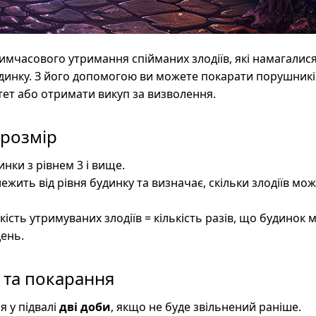
 тимчасового утримання спійманих злодіїв, які намагалис
инку. З його допомогою ви можете покарати порушників
ет або отримати викуп за визволення.
 розмір
инки з рівнем 3 і вище.
лежить від рівня будинку та визначає, скільки злодіїв м
ість утримуваних злодіїв = кількість разів, що будинок 
день.
 та покарання
я у підвалі
дві доби
, якщо не буде звільнений раніше.