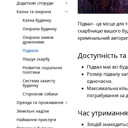
Додаткові споруди
Казна та охорона
Казна будинку
Підвал - це місце для
Охорона будинку
скарбницю вашого буд
Охорона замків
кримінальний авторит
драконами
Підвали
Доступність та
Пошук скарбу
Підвал має всі буд
Розвиток соціальної
політики
Розмір підвалу за
Система захисту
одночасно.
будинку
Максимальна кільк
Сторожові собаки
пограбування за 
Оренда та проживання
Час утримання
Земельні наділи
Наймання прислуги
Злодій знаходитьс