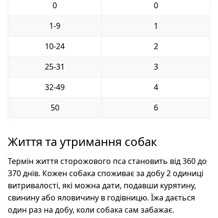
0
0
1-9
1
10-24
2
25-31
3
32-49
4
50
6
Життя та утримання собак
Термін життя сторожового пса становить від 360 до
370 днів. Кожен собака споживає за добу 2 одиниці
витривалості, які можна дати, подавши курятину,
свинину або яловичину в годівницю. Їжа дається
один раз на добу, коли собака сам забажає.