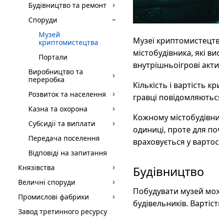
Будівництво та ремонт
Споруди
Музей
Музеї криптомистецтв
криптомистецтва
містобудівника, які в
Портали
внутрішньоігрові акти
Виробництво та
переробка
Кількість і вартість 
Розвиток та населення
гравці повідомляються
Казна та охорона
Кожному містобудівни
Субсидії та виплати
одиниці, проте для п
Передача поселення
враховується у вартос
Відповіді на запитання
Князівства
Будівництво
Величні споруди
Побудувати музей мо
Промислові фабрики
будівельників. Вартіс
Завод третинного ресурсу