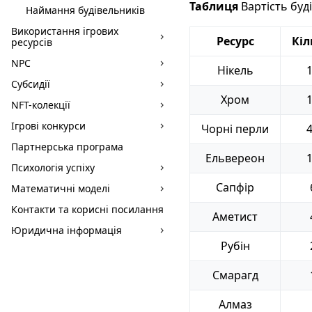
Таблиця
Вартість буд
Наймання будівельників
Використання ігрових
Ресурс
Кіл
ресурсів
NPC
Нікель
Субсидії
Хром
NFT-колекції
Ігрові конкурси
Чорні перли
Партнерська програма
Ельвереон
Психологія успіху
Сапфір
Математичні моделі
Контакти та корисні посилання
Аметист
Юридична інформація
Рубін
Смарагд
Алмаз