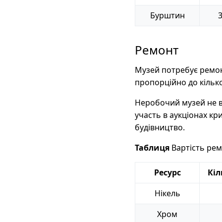
Бурштин
Ремонт
Музей потребує ремон
пропорційно до кілько
Неробочий музей не в
участь в аукціонах кр
будівництво.
Таблиця
Вартість ре
Ресурс
Кіл
Нікель
Хром