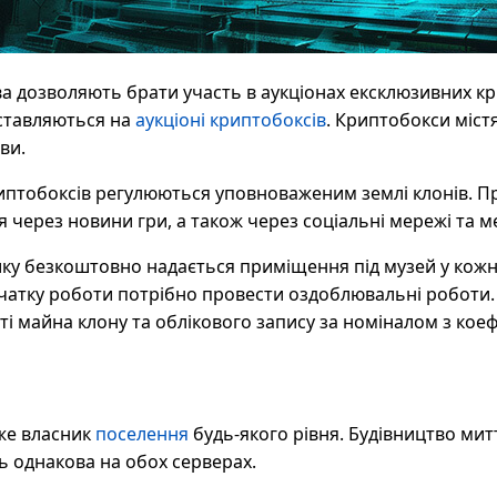
а дозволяють брати участь в аукціонах ексклюзивних к
иставляються на
аукціоні криптобоксів
. Криптобокси містя
ви.
криптобоксів регулюються уповноваженим землі клонів. 
 через новини гри, а також через соціальні мережі та 
ку безкоштовно надається приміщення під музей у кожні
очатку роботи потрібно провести оздоблювальні роботи.
ті майна клону та облікового запису за номіналом з коеф
же власник
поселення
будь-якого рівня. Будівництво мит
ть однакова на обох серверах.