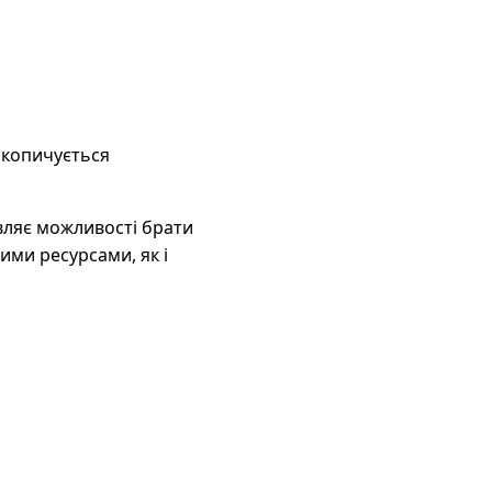
акопичується
вляє можливості брати
ими ресурсами, як і