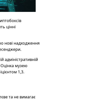
риптобоксів
ть цінні
Про нові надходження
месенджери.
й адміністративній
 Оцінка музею
іцієнтом 1,3.
тєве та не вимагає