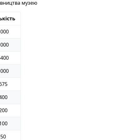
івництва музею
ькість
1000
1000
4400
1000
675
400
200
100
50