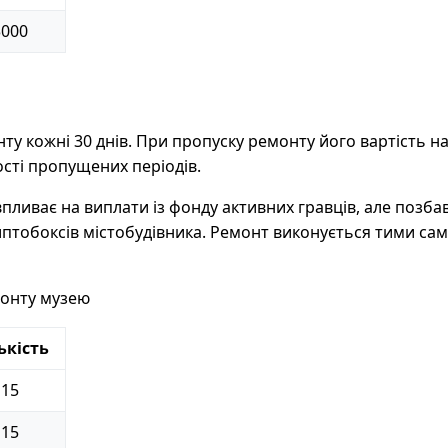
3000
ту кожні 30 днів. При пропуску ремонту його вартість н
сті пропущених періодів.
пливає на виплати із фонду активних гравців, але позба
иптобоксів містобудівника. Ремонт виконується тими сам
монту музею
ькість
15
15