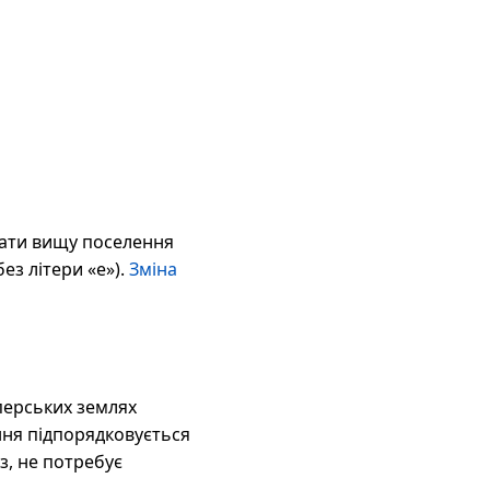
рати вищу поселення
ез літери «е»).
Зміна
мперських землях
ння підпорядковується
з, не потребує