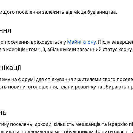
 вищого поселення залежить від місця будівництва.
ння
о поселення враховується у
Майні клону
. Після заверше
я з коефіцієнтом 1,3, збільшуючи загальний статус клону.
ікації
тему на форумі для спілкування з жителями свого поселе
ють новини, оголошення, плани розвитку та збирають пр
нь
тику поселень, доходи, кількість мешканців та ієрархію п
дсилати повідомлення містобудівникам, бачити власні т