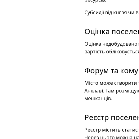
Субсидії від князя чи
Оцінка поселе
Оцінка недобудованог
вартість обліковуєтьс
Форум та комун
Місто може створити 
Анклав). Там розміщу
мешканців.
Реєстр поселе
Реєстр містить статис
Через нього можна на