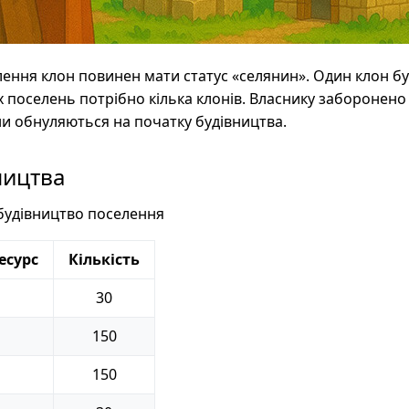
лення клон повинен мати статус «селянин». Один клон б
х поселень потрібно кілька клонів. Власнику заборонено
и обнуляються на початку будівництва.
ництва
будівництво поселення
есурс
Кількість
30
150
150