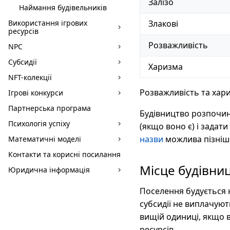
Залізо
Наймання будівельників
Використання ігрових
Злакові
ресурсів
Розважливість
NPC
Субсидії
Харизма
NFT-колекції
Розважливість та хари
Ігрові конкурси
Партнерська програма
Будівництво розпочин
Психологія успіху
(якщо воно є) і задати
назви
можлива пізніше
Математичні моделі
Контакти та корисні посилання
Місце будівни
Юридична інформація
Поселення будується н
субсидії не виплачую
вищій одиниці, якщо в
ресурсів.