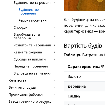
Будівництво та ремонт
Будівництво
поселення
Для будівництва посе
Ремонт поселення
поселення; для кілько
Споруди
характеристики — вон
Виробництво та
переробка
Вартість будів
Розвиток та населення
Казна та охорона
Таблиця.
Витрати на 
Субсидії та виплати
Передача поселення
Характеристика/Р
Відповіді на запитання
Золото
Князівства
Деревина
Величні споруди
Промислові фабрики
Камінь
Завод третинного ресурсу