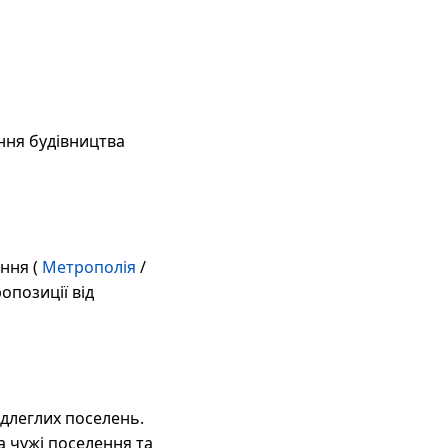
ння будівництва
ння (
Метрополія
/
опозиції від
ідлеглих поселень.
а чужі поселення та