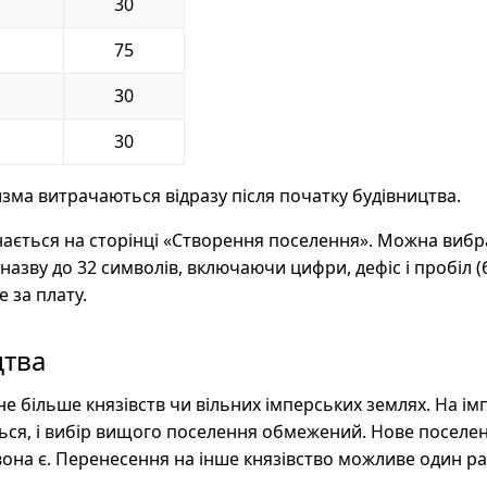
30
75
30
30
зма витрачаються відразу після початку будівництва.
ається на сторінці «Створення поселення». Можна виб
 назву до 32 символів, включаючи цифри, дефіс і пробіл (б
 за плату.
цтва
е більше князівств чи вільних імперських землях. На і
ться, і вибір вищого поселення обмежений. Нове поселе
она є. Перенесення на інше князівство можливе один ра