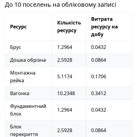
До 10 поселень на обліковому записі
Витрата
Кількість
Ресурс
ресурсу на
ресурсу
добу
Брус
1.2964
0.0432
Дошка обрізна
2.5928
0.0864
Монтажна
5.1174
0.1706
рейка
Вагонка
10.2348
0.3412
Фундаментний
1.2964
0.0432
блок
Блок
2.5928
0.0864
перекриття