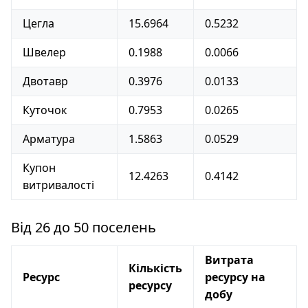
Цегла
15.6964
0.5232
Швелер
0.1988
0.0066
Двотавр
0.3976
0.0133
Куточок
0.7953
0.0265
Арматура
1.5863
0.0529
Купон
12.4263
0.4142
витривалості
Від 26 до 50 поселень
Витрата
Кількість
Ресурс
ресурсу на
ресурсу
добу