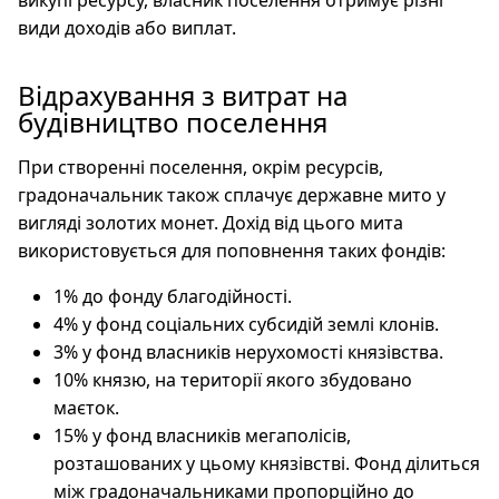
викупі ресурсу, власник поселення отримує різні
види доходів або виплат.
Відрахування з витрат на
будівництво поселення
При створенні поселення, окрім ресурсів,
градоначальник також сплачує державне мито у
вигляді золотих монет. Дохід від цього мита
використовується для поповнення таких фондів:
1% до фонду благодійності.
4% у фонд соціальних субсидій землі клонів.
3% у фонд власників нерухомості князівства.
10% князю, на території якого збудовано
маєток.
15% у фонд власників мегаполісів,
розташованих у цьому князівстві. Фонд ділиться
між градоначальниками пропорційно до