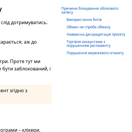
у
Причини блокування облікового
запису
Використання ботів
 слід дотримуватись.
Обман чи спроба обману
Навмисна дискредитація проєкту
карається, аж до
Торгівля аккаунтами з
порушенням регламенту
Порушення мережевого етикету
 гри. Проте тут ми
 бути заблокований, і
ент згідно з
ограми – клікери,