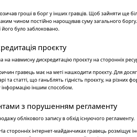
зичав гроші в борг у інших гравців. Щоб зайняти ще біл
 таким чином постійно нарощував суму загального боргу. 
ї його було заблоковано.
редитація проєкту
а на навмисну дискредитацію проєкту на сторонніх ресу
ричин гравець має на меті нашкодити проєкту. Для досяг
і та статті, що ганьблять гідність проєкту, на різних 
у інформацію іншим способом.
унтами з порушенням регламенту
одажу облікового запису в обхід існуючого регламенту.
На сторонніх інтернет-майданчиках гравець розміщує 