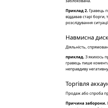
заблокована.
Приклад 2.
Гравець по
віддавав старі борги,
розслідування ситуаці
Навмисна диск
Діяльність, спрямован
приклад.
З якихось п
гравець пише коментар
неправдиву негативн
Торгівля акка
Продаж або спроба пр
Причина заборони.