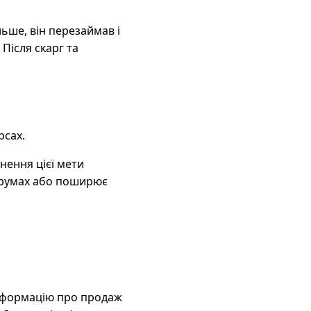
ьше, він перезаймав і
Після скарг та
рсах.
нення цієї мети
форумах або поширює
інформацію про продаж