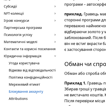
програми – автосерфе
Субсидії
NFT-колекції
приклад.
Гравець мав 
сторонні програми дл
Ігрові конкурси
переважно найнижчого
Партнерська програма
відбираючи золото у м
Психологія успіху
заблокований. Після 
Математичні моделі
він не встиг вкрасти 
Контакти та корисні посилання
є застосування сторон
Юридична інформація
Обман чи спр
Угода користувача
Відмова від відповідальності
Обман або спроба обма
Політика конфіденційності
Приклад 1.
Гравець п
Мережевий етикет
Збирав гроші у гравців
Блокування аккаунту
не вистачало коштів. 
Attributions
Після перевірки місця