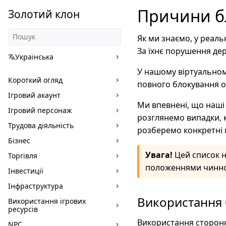
Причини бл
Золотий клон
Як ми знаємо, у реаль
За їхнє порушення де
Українська
У нашому віртуальному
Короткий огляд
повного блокування о
Ігровий акаунт
Ми впевнені, що наші 
Ігровий персонаж
розглянемо випадки, 
Трудова діяльність
розберемо конкретні 
Бізнес
Увага!
Цей список н
Торгівля
положеннями чинної
Інвестиції
Інфраструктура
Використання 
Використання ігрових
ресурсів
Використання сторонні
NPC