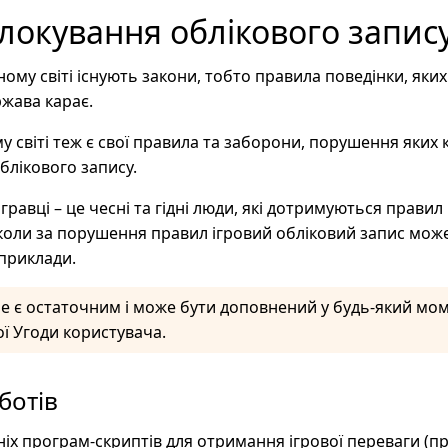
окування облікового запис
ному світі існують закони, тобто правила поведінки, яких
ржава карає.
 світі теж є свої правила та заборони, порушення яких 
блікового запису.
гравці – це чесні та гідні люди, які дотримуються правил
коли за порушення правил ігровий обліковий запис може
приклади.
е є остаточним і може бути доповнений у будь-який мом
 Угоди користувача.
ботів
х програм-скриптів для отримання ігрової переваги (пр