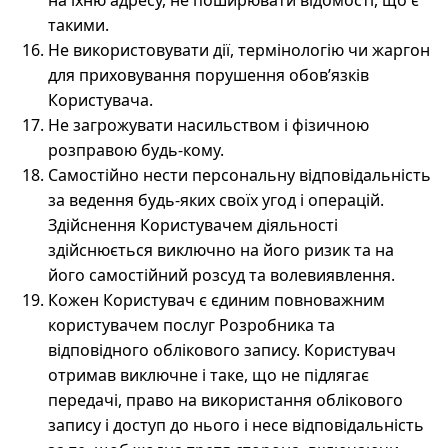
на їхню адресу, не поширювати відомості, що є
такими.
Не використовувати дії, термінологію чи жаргон
для приховування порушення обов’язків
Користувача.
Не загрожувати насильством і фізичною
розправою будь-кому.
Самостійно нести персональну відповідальність
за ведення будь-яких своїх угод і операцій.
Здійснення Користувачем діяльності
здійснюється виключно на його ризик та на
його самостійний розсуд та волевиявлення.
Кожен Користувач є єдиним повноважним
користувачем послуг Розробника та
відповідного облікового запису. Користувач
отримав виключне і таке, що не підлягає
передачі, право на використання облікового
запису і доступ до нього і несе відповідальність