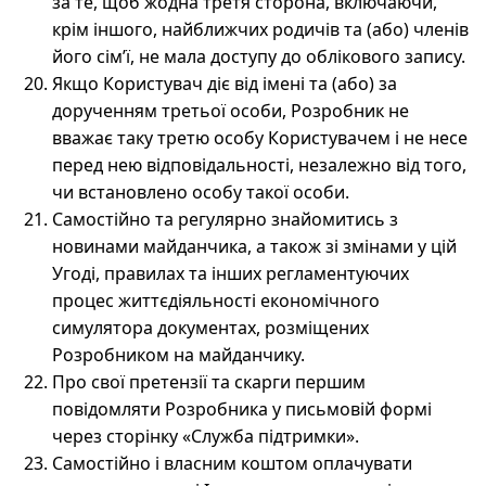
за те, щоб жодна третя сторона, включаючи,
крім іншого, найближчих родичів та (або) членів
його сім’ї, не мала доступу до облікового запису.
Якщо Користувач діє від імені та (або) за
дорученням третьої особи, Розробник не
вважає таку третю особу Користувачем і не несе
перед нею відповідальності, незалежно від того,
чи встановлено особу такої особи.
Самостійно та регулярно знайомитись з
новинами майданчика, а також зі змінами у цій
Угоді, правилах та інших регламентуючих
процес життєдіяльності економічного
симулятора документах, розміщених
Розробником на майданчику.
Про свої претензії та скарги першим
повідомляти Розробника у письмовій формі
через сторінку «Служба підтримки».
Самостійно і власним коштом оплачувати