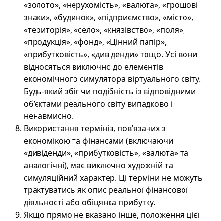
«золото», «нерухомість», «валюта», «грошові
знаки», «будинок», «підприємство», «місто»,
«територія», «село», «князівство», «поля»,
«продукція», «фонд», «Цінний папір»,
«прибутковість», «дивіденди» тощо. Усі вони
відносяться виключно до елементів
економічного симулятора віртуального світу.
Будь-який збіг чи подібність із відповідними
об’єктами реального світу випадково і
ненавмисно.
Використання термінів, пов’язаних з
економікою та фінансами (включаючи
«дивіденди», «прибутковість», «валюта» та
аналогічні), має виключно художній та
симуляційний характер. Ці терміни не можуть
трактуватись як опис реальної фінансової
діяльності або обіцянка прибутку.
Якщо прямо не вказано інше, положення цієї