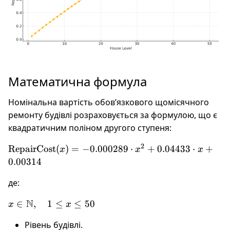
Математична формула
Номінальна вартість обов’язкового щомісячного
ремонту будівлі розраховується за формулою, що є
квадратичним поліном другого ступеня:
2
\text{RepairCost}
RepairCost
(
)
=
−
0.000289
⋅
+
0.04433
⋅
+
x
x
x
(x) = -0.000289
0.00314
\cdot x^2 +
де:
0.04433 \cdot x +
0.00314
N
x \in
∈
,
1
≤
≤
50
x
x
\mathbb{N},
Рівень будівлі.
\quad 1 \leq