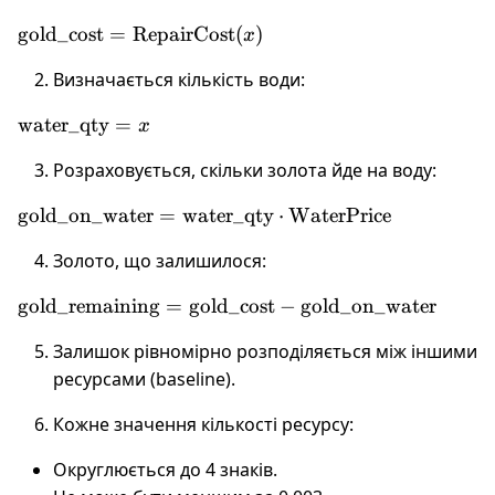
\text{gold\_cost}
gold_cost
=
RepairCost
(
)
x
=
Визначається кількість води:
\text{RepairCost}
(x)
\text{water\_qty}
water_qty
=
x
= x
Розраховується, скільки золота йде на воду:
\text{gold\_on\_water}
gold_on_water
=
water_qty
⋅
WaterPrice
= \text{water\_qty}
Золото, що залишилося:
\cdot
\text{WaterPrice}
\text{gold\_remaining}
gold_remaining
=
gold_cost
−
gold_on_water
= \text{gold\_cost} -
Залишок рівномірно розподіляється між іншими
\text{gold\_on\_water}
ресурсами (baseline).
Кожне значення кількості ресурсу:
Округлюється до 4 знаків.