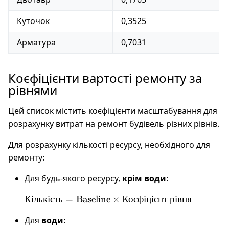
Куточок
0,3525
Арматура
0,7031
Коєфіцієнти вартості ремонту за
рівнями
Цей список містить коєфіцієнти масштабування для
розрахунку витрат на ремонт будівель різних рівнів.
Для розрахунку кількості ресурсу, необхідного для
ремонту:
Для будь-якого ресурсу,
крім води
:
\text{Кількість}
Кількість
=
Baseline
×
Коєфіцієнт
рівня
=
Для
води
:
\text{Baseline}