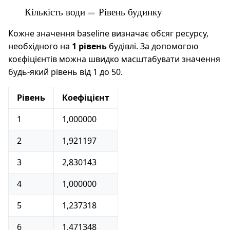
\times
\text{Кількість
Кількість
води
=
Рівень
будинку
\text{Коєфіцієнт
води} =
рівня}
Кожне значення baseline визначає обсяг ресурсу,
\text{Рівень
необхідного на
1 рівень
будівлі. За допомогою
будинку}
коєфіцієнтів можна швидко масштабувати значення
будь-який рівень від 1 до 50.
Рівень
Коефіцієнт
1
1,000000
2
1,921197
3
2,830143
4
1,000000
5
1,237318
6
1,471348