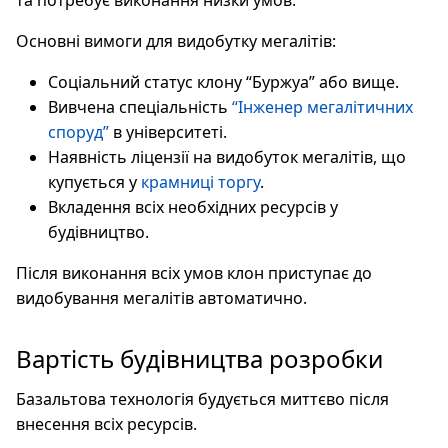
та потребує виконання низки умов.
Основні вимоги для видобутку мегалітів:
Соціальний статус клону “Буржуа” або вище.
Вивчена спеціальність
“Інженер мегалітичних
споруд”
в університеті.
Наявність ліцензії на видобуток мегалітів, що
купується у
крамниці торгу
.
Вкладення всіх необхідних ресурсів у
будівництво.
Після виконання всіх умов клон приступає до
видобування мегалітів автоматично.
Вартість будівництва розробки
Базальтова технологія будується миттєво після
внесення всіх ресурсів.